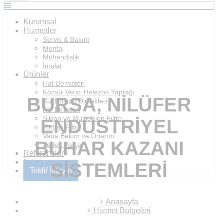
Kurumsal
Hizmetler
Servis & Bakım
Montaj
Mühendislik
İmalat
Ürünler
Hat Demisteri
Kömür Verici Helezon Yaprağı
BURSA, NILÜFER
Kül Döküm Dirsekleri
Kül Eklüsleri
Siklon ve Multisiklon Filtre
ENDÜSTRIYEL
Torbalı Filtre
Vana Bakım ve Onarım
BUHAR KAZANI
Yedek Parça
Referanslar
İletişim
SISTEMLERI
Teklif İsteyin
Anasayfa
Hizmet Bölgeleri