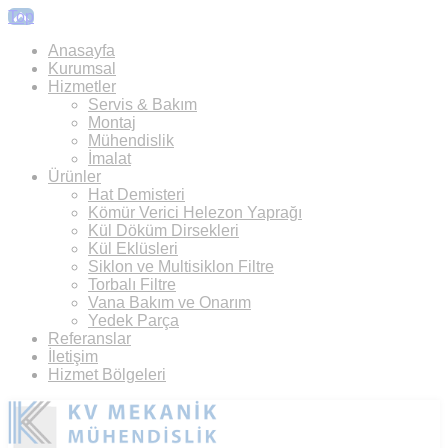
Top
Anasayfa
Kurumsal
Hizmetler
Servis & Bakım
Montaj
Mühendislik
İmalat
Ürünler
Hat Demisteri
Kömür Verici Helezon Yaprağı
Kül Döküm Dirsekleri
Kül Eklüsleri
Siklon ve Multisiklon Filtre
Torbalı Filtre
Vana Bakım ve Onarım
Yedek Parça
Referanslar
İletişim
Hizmet Bölgeleri