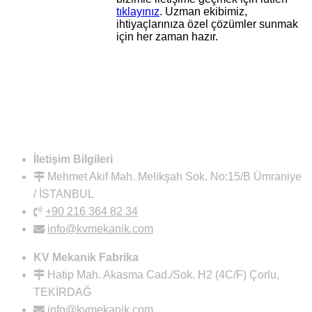
tıklayınız
. Uzman ekibimiz,
ihtiyaçlarınıza özel çözümler sunmak
için her zaman hazır.
İletişim Bilgileri
Mehmet Akif Mah. Melikşah Sok. No:15/B Ümraniye
/ İSTANBUL
+90 216 364 82 34
info@kvmekanik.com
KV Mekanik Fabrika
Hatip Mah. Akasma Cad./Sok. H2 (4C/F) Çorlu,
TEKİRDAĞ
info@kvmekanik.com