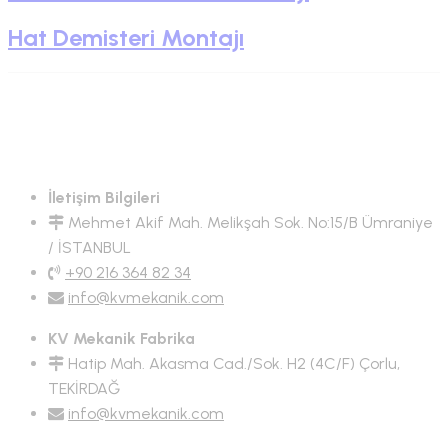
Hat Demisteri Montajı
İletişim Bilgileri
Mehmet Akif Mah. Melikşah Sok. No:15/B Ümraniye
/ İSTANBUL
+90 216 364 82 34
info@kvmekanik.com
KV Mekanik Fabrika
Hatip Mah. Akasma Cad./Sok. H2 (4C/F) Çorlu,
TEKİRDAĞ
info@kvmekanik.com