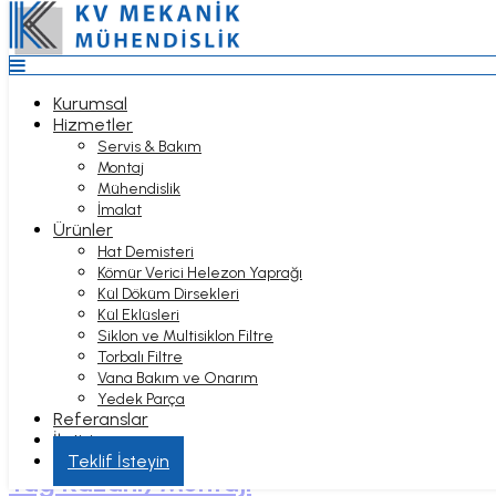
Top
Anasayfa
Kurumsal
Hizmetler
Kurumsal
Servis & Bakım
Hizmetler
Montaj
Servis & Bakım
Mühendislik
Montaj
İmalat
Mühendislik
Ürünler
İmalat
Hat Demisteri
Ürünler
Kömür Verici Helezon Yaprağı
Hat Demisteri
Kül Döküm Dirsekleri
MONTAJ
Kömür Verici Helezon Yaprağı
Kül Eklüsleri
Kül Döküm Dirsekleri
Siklon ve Multisiklon Filtre
Kül Eklüsleri
Torbalı Filtre
Siklon ve Multisiklon Filtre
Vana Bakım ve Onarım
Torbalı Filtre
Anasayfa
Yedek Parça
Vana Bakım ve Onarım
Hizmetler
Referanslar
Yedek Parça
Montaj
İletişim
Referanslar
Hizmet Bölgeleri
İletişim
Akışkan Yataklı Buhar Kazanı (Kızgın
Teklif İsteyin
Yağ Kazanı) Montajı