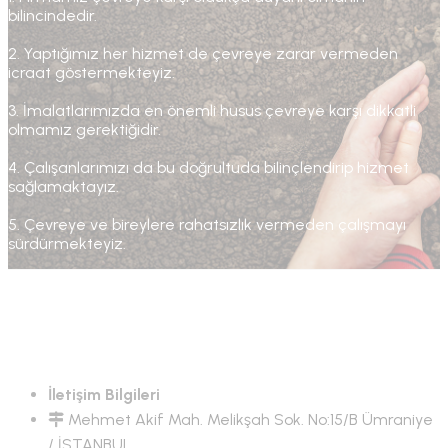
bilincindedir.
2. Yaptığımız her hizmet de çevreye zarar vermeden
icraat göstermekteyiz.
3. İmalatlarımızda en önemli husus çevreye karşı dikkatli
olmamız gerektiğidir.
4. Çalışanlarımızı da bu doğrultuda bilinçlendirip hizmet
sağlamaktayız.
5. Çevreye ve bireylere rahatsızlık vermeden çalışmayı
sürdürmekteyiz.
İletişim Bilgileri
Mehmet Akif Mah. Melikşah Sok. No:15/B Ümraniye
/ İSTANBUL