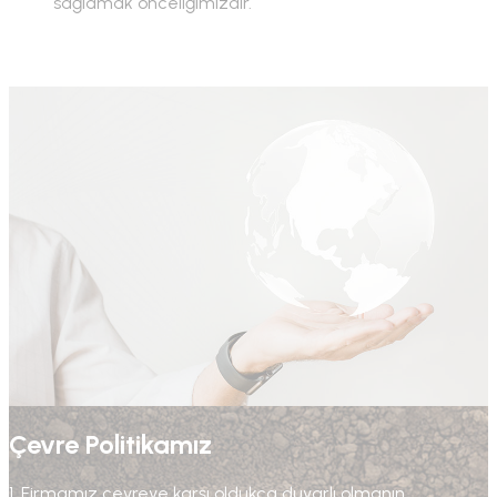
sağlamak önceliğimizdir.
Çevre Politikamız
1. Firmamız çevreye karşı oldukça duyarlı olmanın