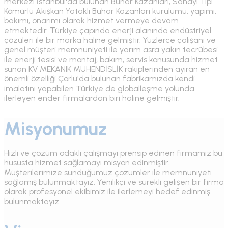
merkezi İstanbul'da bulunan Buhar Kazanları, Sanayi Tipi
Kömürlü Akışkan Yataklı Buhar Kazanları kurulumu, yapımı,
bakımı, onarımı olarak hizmet vermeye devam
etmektedir. Türkiye çapında enerji alanında endüstriyel
çözüleri ile bir marka haline gelmiştir. Yüzlerce çalışanı ve
genel müşteri memnuniyeti ile yarım asra yakın tecrübesi
ile enerji tesisi ve montaj, bakım, servis konusunda hizmet
sunan KV MEKANIK MUHENDİSLİK rakiplerinden ayıran en
önemli özelliği Çorlu'da bulunan fabrikamızda kendi
imalatını yapabilen Türkiye de globalleşme yolunda
ilerleyen ender firmalardan biri haline gelmiştir.
Misyonumuz
Hızlı ve çözüm odaklı çalışmayı prensip edinen firmamız bu
hususta hizmet sağlamayı misyon edinmiştir.
Müşterilerimize sunduğumuz çözümler ile memnuniyeti
sağlamış bulunmaktayız. Yenilikçi ve sürekli gelişen bir firma
olarak profesyonel ekibimiz ile ilerlemeyi hedef edinmiş
bulunmaktayız.