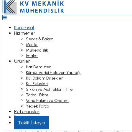
Top
Anasayfa
Kurumsal
Hizmetler
Kurumsal
Servis & Bakım
Hizmetler
Montaj
Servis & Bakım
Mühendislik
Montaj
İmalat
Mühendislik
Ürünler
İmalat
Hat Demisteri
Ürünler
Kömür Verici Helezon Yaprağı
Hat Demisteri
Kül Döküm Dirsekleri
KURUMSAL
Kömür Verici Helezon Yaprağı
Kül Eklüsleri
Kül Döküm Dirsekleri
Siklon ve Multisiklon Filtre
Kül Eklüsleri
Torbalı Filtre
Siklon ve Multisiklon Filtre
Vana Bakım ve Onarım
Torbalı Filtre
Anasayfa
Yedek Parça
Vana Bakım ve Onarım
Kurumsal
Referanslar
Yedek Parça
İletişim
Referanslar
Hakkımızda
Hizmet Bölgeleri
İletişim
Teklif İsteyin
KV Mekanik & Mühendislik 1970 yıllarında başladığımız