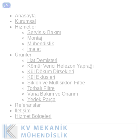
Top
Anasayfa
Kurumsal
Hizmetler
Servis & Bakım
Montaj
Mühendislik
İmalat
Ürünler
Hat Demisteri
Kömür Verici Helezon Yaprağı
Kül Döküm Dirsekleri
Kül Eklüsleri
Siklon ve Multisiklon Filtre
Torbalı Filtre
Vana Bakım ve Onarım
Yedek Parça
Referanslar
İletişim
Hizmet Bölgeleri