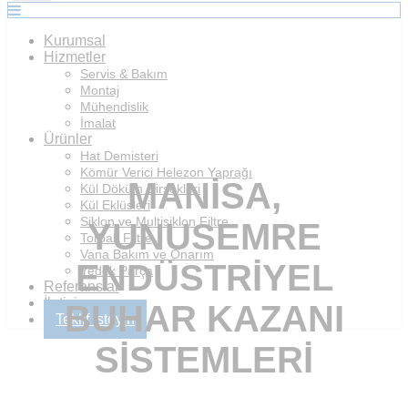
Kurumsal
Hizmetler
Servis & Bakım
Montaj
Mühendislik
İmalat
Ürünler
Hat Demisteri
Kömür Verici Helezon Yaprağı
MANISA,
Kül Döküm Dirsekleri
Kül Eklüsleri
Siklon ve Multisiklon Filtre
YUNUSEMRE
Torbalı Filtre
Vana Bakım ve Onarım
ENDÜSTRIYEL
Yedek Parça
Referanslar
İletişim
BUHAR KAZANI
Teklif İsteyin
SISTEMLERI