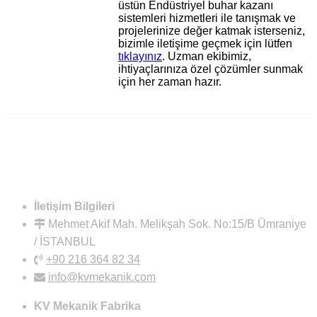
üstün Endüstriyel buhar kazanı
sistemleri hizmetleri ile tanışmak ve
projelerinize değer katmak isterseniz,
bizimle iletişime geçmek için lütfen
tıklayınız
. Uzman ekibimiz,
ihtiyaçlarınıza özel çözümler sunmak
için her zaman hazır.
İletişim Bilgileri
Mehmet Akif Mah. Melikşah Sok. No:15/B Ümraniye
/ İSTANBUL
+90 216 364 82 34
info@kvmekanik.com
KV Mekanik Fabrika