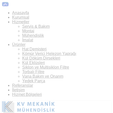
Top
Anasayfa
Kurumsal
Hizmetler
Servis & Bakım
Montaj
Mühendislik
İmalat
Ürünler
Hat Demisteri
Kömür Verici Helezon Yaprağı
Kül Döküm Dirsekleri
Kül Eklüsleri
Siklon ve Multisiklon Filtre
Torbalı Filtre
Vana Bakım ve Onarım
Yedek Parça
Referanslar
İletişim
Hizmet Bölgeleri