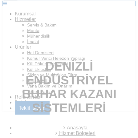
Kurumsal
Hizmetler
Servis & Bakım
Montaj
Mühendislik
İmalat
Ürünler
Hat Demisteri
Kömür Verici Helezon Yaprağı
DENIZLI
Kül Döküm Dirsekleri
Kül Eklüsleri
Siklon ve Multisiklon Filtre
ENDÜSTRIYEL
Torbalı Filtre
Vana Bakım ve Onarım
BUHAR KAZANI
Yedek Parça
Referanslar
İletişim
SISTEMLERI
Teklif İsteyin
Anasayfa
Hizmet Bölgeleri