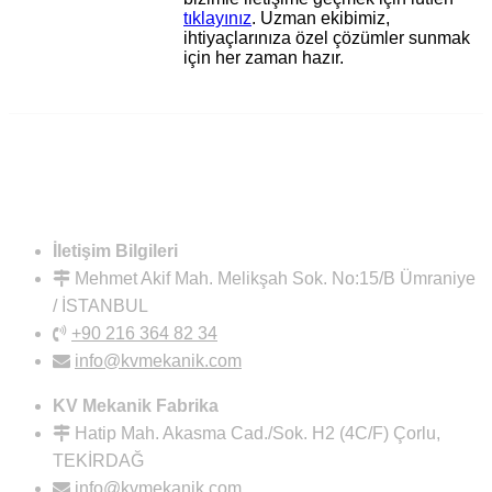
tıklayınız
. Uzman ekibimiz,
ihtiyaçlarınıza özel çözümler sunmak
için her zaman hazır.
İletişim Bilgileri
Mehmet Akif Mah. Melikşah Sok. No:15/B Ümraniye
/ İSTANBUL
+90 216 364 82 34
info@kvmekanik.com
KV Mekanik Fabrika
Hatip Mah. Akasma Cad./Sok. H2 (4C/F) Çorlu,
TEKİRDAĞ
info@kvmekanik.com