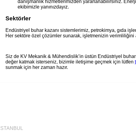
danışmanlık hizmetlerimizden yararlanabilirsiniz. Ener
ekibimizle yanınızdayız.
Sektörler
Endüstriyel buhar kazanı sistemlerimiz, petrokimya, gıda işlem
Her sektöre özel çözümler sunarak, işletmenizin verimliliğini a
Siz de KV Mekanik & Mühendislik’in üstün Endüstriyel buhar k
değer katmak isterseniz, bizimle iletişime geçmek için lütfen
sunmak için her zaman hazır.
/ İSTANBUL