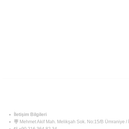
İletişim Bilgileri
Mehmet Akif Mah. Melikşah Sok. No:15/B Ümraniye 
+90 216 364 82 34