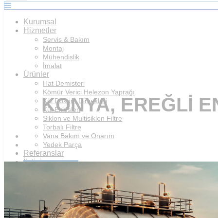
Kurumsal
Hizmetler
Servis & Bakım
Montaj
Mühendislik
İmalat
Ürünler
Hat Demisteri
Kömür Verici Helezon Yaprağı
KONYA, EREĞLI E
Kül Döküm Dirsekleri
Kül Eklüsleri
Siklon ve Multisiklon Filtre
Torbalı Filtre
Vana Bakım ve Onarım
Yedek Parça
Referanslar
İletişim
Teklif İsteyin