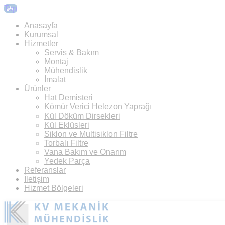
Top
Anasayfa
Kurumsal
Hizmetler
Servis & Bakım
Montaj
Mühendislik
İmalat
Ürünler
Hat Demisteri
Kömür Verici Helezon Yaprağı
Kül Döküm Dirsekleri
Kül Eklüsleri
Siklon ve Multisiklon Filtre
Torbalı Filtre
Vana Bakım ve Onarım
Yedek Parça
Referanslar
İletişim
Hizmet Bölgeleri