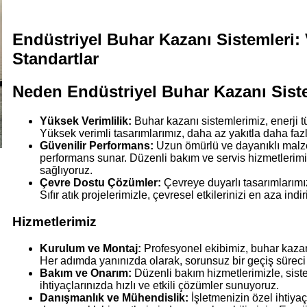
Endüstriyel Buhar Kazanı Sistemleri: V
Standartlar
Neden Endüstriyel Buhar Kazanı Sist
Yüksek Verimlilik:
Buhar kazanı sistemlerimiz, enerji tü
Yüksek verimli tasarımlarımız, daha az yakıtla daha fazl
Güvenilir Performans:
Uzun ömürlü ve dayanıklı malzem
performans sunar. Düzenli bakım ve servis hizmetlerimiz
sağlıyoruz.
Çevre Dostu Çözümler:
Çevreye duyarlı tasarımlarımız,
Sıfır atık projelerimizle, çevresel etkilerinizi en aza indir
Hizmetlerimiz
Kurulum ve Montaj:
Profesyonel ekibimiz, buhar kazanı 
Her adımda yanınızda olarak, sorunsuz bir geçiş sürec
Bakım ve Onarım:
Düzenli bakım hizmetlerimizle, siste
ihtiyaçlarınızda hızlı ve etkili çözümler sunuyoruz.
Danışmanlık ve Mühendislik:
İşletmenizin özel ihtiya