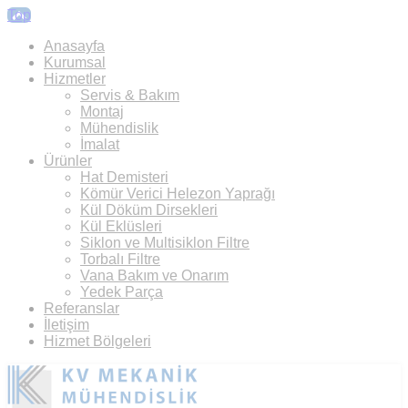
Top
Anasayfa
Kurumsal
Hizmetler
Servis & Bakım
Montaj
Mühendislik
İmalat
Ürünler
Hat Demisteri
Kömür Verici Helezon Yaprağı
Kül Döküm Dirsekleri
Kül Eklüsleri
Siklon ve Multisiklon Filtre
Torbalı Filtre
Vana Bakım ve Onarım
Yedek Parça
Referanslar
İletişim
Hizmet Bölgeleri