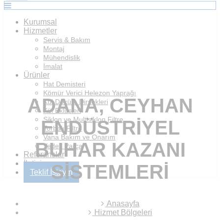
Kurumsal
Hizmetler
Servis & Bakım
Montaj
Mühendislik
İmalat
Ürünler
Hat Demisteri
Kömür Verici Helezon Yaprağı
ADANA, CEYHAN
Kül Döküm Dirsekleri
Kül Eklüsleri
Siklon ve Multisiklon Filtre
ENDÜSTRIYEL
Torbalı Filtre
Vana Bakım ve Onarım
BUHAR KAZANI
Yedek Parça
Referanslar
İletişim
SISTEMLERI
Teklif İsteyin
Anasayfa
Hizmet Bölgeleri