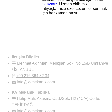
tıklayınız
. Uzman ekibimiz,
ihtiyaçlarınıza özel çözümler sunmak
için her zaman hazır.
İletişim Bilgileri
Mehmet Akif Mah. Melikşah Sok. No:15/B Ümraniye
/ İSTANBUL
+90 216 364 82 34
info@kvmekanik.com
KV Mekanik Fabrika
Hatip Mah. Akasma Cad./Sok. H2 (4C/F) Çorlu,
TEKİRDAĞ
info@kvmekanik.com