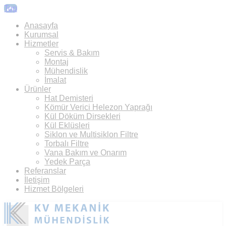
Top
Anasayfa
Kurumsal
Hizmetler
Servis & Bakım
Montaj
Mühendislik
İmalat
Ürünler
Hat Demisteri
Kömür Verici Helezon Yaprağı
Kül Döküm Dirsekleri
Kül Eklüsleri
Siklon ve Multisiklon Filtre
Torbalı Filtre
Vana Bakım ve Onarım
Yedek Parça
Referanslar
İletişim
Hizmet Bölgeleri