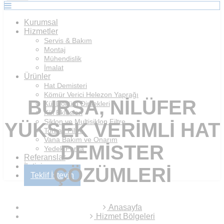
Kurumsal
Hizmetler
Servis & Bakım
Montaj
Mühendislik
İmalat
Ürünler
Hat Demisteri
Kömür Verici Helezon Yaprağı
BURSA, NILÜFER
Kül Döküm Dirsekleri
Kül Eklüsleri
Siklon ve Multisiklon Filtre
YÜKSEK VERIMLI HAT
Torbalı Filtre
Vana Bakım ve Onarım
DEMISTER
Yedek Parça
Referanslar
İletişim
ÇÖZÜMLERI
Teklif İsteyin
Anasayfa
Hizmet Bölgeleri