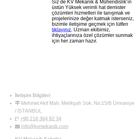
Siz de KV Mekanik & Mühendislik’in
üstün Yüksek verimli hat demister
çözümleri hizmetleri ile tanışmak ve
projelerinize değer katmak isterseniz,
bizimle iletişime geçmek için lütfen
tıklayınız
. Uzman ekibimiz,
ihtiyaçlarınıza özel çözümler sunmak
için her zaman hazır.
İletişim Bilgileri
Mehmet Akif Mah. Melikşah Sok. No:15/B Ümraniye
/ İSTANBUL
+90 216 364 82 34
info@kvmekanik.com