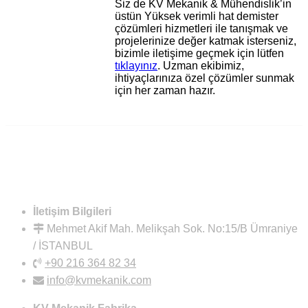
Siz de KV Mekanik & Mühendislik’in
üstün Yüksek verimli hat demister
çözümleri hizmetleri ile tanışmak ve
projelerinize değer katmak isterseniz,
bizimle iletişime geçmek için lütfen
tıklayınız
. Uzman ekibimiz,
ihtiyaçlarınıza özel çözümler sunmak
için her zaman hazır.
İletişim Bilgileri
Mehmet Akif Mah. Melikşah Sok. No:15/B Ümraniye
/ İSTANBUL
+90 216 364 82 34
info@kvmekanik.com