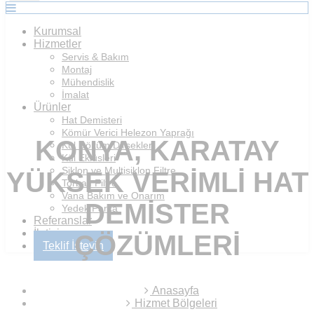
Kurumsal
Hizmetler
Servis & Bakım
Montaj
Mühendislik
İmalat
Ürünler
Hat Demisteri
Kömür Verici Helezon Yaprağı
KONYA, KARATAY
Kül Döküm Dirsekleri
Kül Eklüsleri
Siklon ve Multisiklon Filtre
YÜKSEK VERIMLI HAT
Torbalı Filtre
Vana Bakım ve Onarım
DEMISTER
Yedek Parça
Referanslar
İletişim
ÇÖZÜMLERI
Teklif İsteyin
Anasayfa
Hizmet Bölgeleri