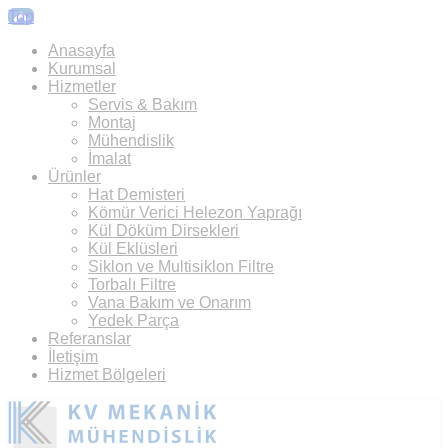
Top
Anasayfa
Kurumsal
Hizmetler
Servis & Bakım
Montaj
Mühendislik
İmalat
Ürünler
Hat Demisteri
Kömür Verici Helezon Yaprağı
Kül Döküm Dirsekleri
Kül Eklüsleri
Siklon ve Multisiklon Filtre
Torbalı Filtre
Vana Bakım ve Onarım
Yedek Parça
Referanslar
İletişim
Hizmet Bölgeleri