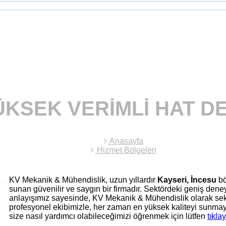
ÜKSEK VERIMLI HAT 
Anasayfa
Hizmet Bölgeleri
KV Mekanik & Mühendislik, uzun yıllardır
Kayseri, İncesu
bö
sunan güvenilir ve saygın bir firmadır. Sektördeki geniş den
anlayışımız sayesinde, KV Mekanik & Mühendislik olarak sek
profesyonel ekibimizle, her zaman en yüksek kaliteyi sunmay
size nasıl yardımcı olabileceğimizi öğrenmek için lütfen
tıklay