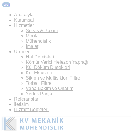
Top
Anasayfa
Kurumsal
Hizmetler
Servis & Bakım
Montaj
Mühendislik
İmalat
Ürünler
Hat Demisteri
Kömür Verici Helezon Yaprağı
Kül Döküm Dirsekleri
Kül Eklüsleri
Siklon ve Multisiklon Filtre
Torbalı Filtre
Vana Bakım ve Onarım
Yedek Parça
Referanslar
İletişim
Hizmet Bölgeleri