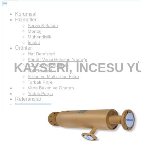
Kurumsal
Hizmetler
Servis & Bakım
Montaj
Mühendislik
İmalat
Ürünler
Hat Demisteri
Kömür Verici Helezon Yaprağı
KAYSERI, İNCESU Y
Kül Döküm Dirsekleri
Kül Eklüsleri
Siklon ve Multisiklon Filtre
Torbalı Filtre
Vana Bakım ve Onarım
Yedek Parça
Referanslar
İletişim
Teklif İsteyin