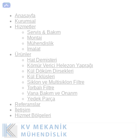
Top
Anasayfa
Kurumsal
Hizmetler
Servis & Bakım
Montaj
Mühendislik
İmalat
Ürünler
Hat Demisteri
Kömür Verici Helezon Yaprağı
Kül Döküm Dirsekleri
Kül Eklüsleri
Siklon ve Multisiklon Filtre
Torbalı Filtre
Vana Bakım ve Onarım
Yedek Parça
Referanslar
İletişim
Hizmet Bölgeleri