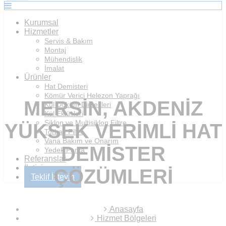
Kurumsal
Hizmetler
Servis & Bakım
Montaj
Mühendislik
İmalat
Ürünler
Hat Demisteri
Kömür Verici Helezon Yaprağı
MERSIN, AKDENIZ
Kül Döküm Dirsekleri
Kül Eklüsleri
Siklon ve Multisiklon Filtre
YÜKSEK VERIMLI HAT
Torbalı Filtre
Vana Bakım ve Onarım
DEMISTER
Yedek Parça
Referanslar
İletişim
ÇÖZÜMLERI
Teklif İsteyin
Anasayfa
Hizmet Bölgeleri