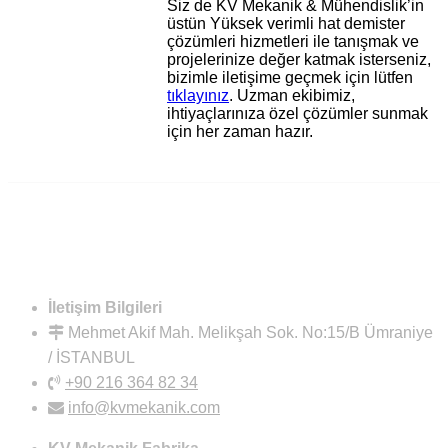
Siz de KV Mekanik & Mühendislik’in
üstün Yüksek verimli hat demister
çözümleri hizmetleri ile tanışmak ve
projelerinize değer katmak isterseniz,
bizimle iletişime geçmek için lütfen
tıklayınız
. Uzman ekibimiz,
ihtiyaçlarınıza özel çözümler sunmak
için her zaman hazır.
İletişim Bilgileri
Mehmet Akif Mah. Melikşah Sok. No:15/B Ümraniye
/ İSTANBUL
+90 216 364 82 34
info@kvmekanik.com