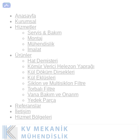
Top
Anasayfa
Kurumsal
Hizmetler
Servis & Bakım
Montaj
Mühendislik
İmalat
Ürünler
Hat Demisteri
Kömür Verici Helezon Yaprağı
Kül Döküm Dirsekleri
Kül Eklüsleri
Siklon ve Multisiklon Filtre
Torbalı Filtre
Vana Bakım ve Onarım
Yedek Parça
Referanslar
İletişim
Hizmet Bölgeleri