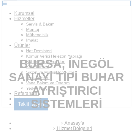
Kurumsal
Hizmetler
Servis & Bakım
Montaj
Mühendislik
İmalat
Ürünler
Hat Demisteri
Kömür Verici Helezon Yaprağı
BURSA, İNEGÖL
Kül Döküm Dirsekleri
Kül Eklüsleri
Siklon ve Multisiklon Filtre
SANAYI TIPI BUHAR
Torbalı Filtre
Vana Bakım ve Onarım
AYRIŞTIRICI
Yedek Parça
Referanslar
İletişim
SISTEMLERI
Teklif İsteyin
Anasayfa
Hizmet Bölgeleri