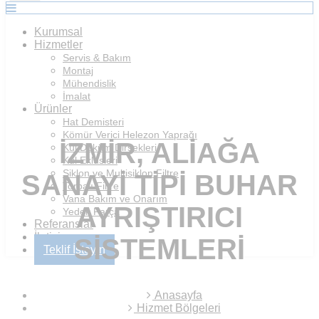
Kurumsal
Hizmetler
Servis & Bakım
Montaj
Mühendislik
İmalat
Ürünler
Hat Demisteri
Kömür Verici Helezon Yaprağı
İZMIR, ALIAĞA
Kül Döküm Dirsekleri
Kül Eklüsleri
Siklon ve Multisiklon Filtre
SANAYI TIPI BUHAR
Torbalı Filtre
Vana Bakım ve Onarım
AYRIŞTIRICI
Yedek Parça
Referanslar
İletişim
SISTEMLERI
Teklif İsteyin
Anasayfa
Hizmet Bölgeleri