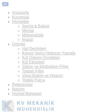
Top
Anasayfa
Kurumsal
Hizmetler
Servis & Bakım
Montaj
Mühendislik
İmalat
Ürünler
Hat Demisteri
Kömür Verici Helezon Yaprağı
Kül Döküm Dirsekleri
Kül Eklüsleri
Siklon ve Multisiklon Filtre
Torbalı Filtre
Vana Bakım ve Onarım
Yedek Parça
Referanslar
İletişim
Hizmet Bölgeleri