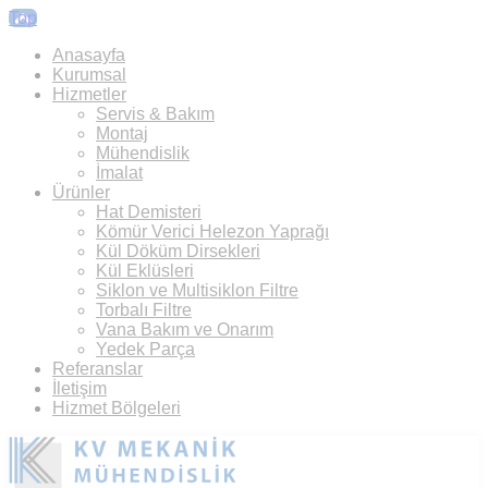
Top
Anasayfa
Kurumsal
Hizmetler
Servis & Bakım
Montaj
Mühendislik
İmalat
Ürünler
Hat Demisteri
Kömür Verici Helezon Yaprağı
Kül Döküm Dirsekleri
Kül Eklüsleri
Siklon ve Multisiklon Filtre
Torbalı Filtre
Vana Bakım ve Onarım
Yedek Parça
Referanslar
İletişim
Hizmet Bölgeleri