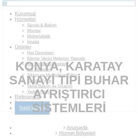
Kurumsal
Hizmetler
Servis & Bakım
Montaj
Mühendislik
İmalat
Ürünler
Hat Demisteri
Kömür Verici Helezon Yaprağı
KONYA, KARATAY
Kül Döküm Dirsekleri
Kül Eklüsleri
Siklon ve Multisiklon Filtre
SANAYI TIPI BUHAR
Torbalı Filtre
Vana Bakım ve Onarım
AYRIŞTIRICI
Yedek Parça
Referanslar
İletişim
SISTEMLERI
Teklif İsteyin
Anasayfa
Hizmet Bölgeleri