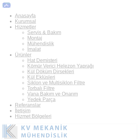
Top
Anasayfa
Kurumsal
Hizmetler
Servis & Bakım
Montaj
Mühendislik
İmalat
Ürünler
Hat Demisteri
Kömür Verici Helezon Yaprağı
Kül Döküm Dirsekleri
Kül Eklüsleri
Siklon ve Multisiklon Filtre
Torbalı Filtre
Vana Bakım ve Onarım
Yedek Parça
Referanslar
İletişim
Hizmet Bölgeleri