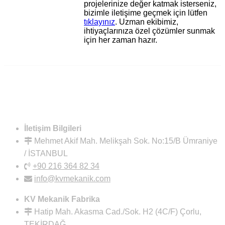
projelerinize değer katmak isterseniz,
bizimle iletişime geçmek için lütfen
tıklayınız
. Uzman ekibimiz,
ihtiyaçlarınıza özel çözümler sunmak
için her zaman hazır.
İletişim Bilgileri
Mehmet Akif Mah. Melikşah Sok. No:15/B Ümraniye
/ İSTANBUL
+90 216 364 82 34
info@kvmekanik.com
KV Mekanik Fabrika
Hatip Mah. Akasma Cad./Sok. H2 (4C/F) Çorlu,
TEKİRDAĞ