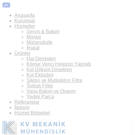
Top
Anasayfa
Kurumsal
Hizmetler
Servis & Bakım
Montaj
Mühendislik
İmalat
Ürünler
Hat Demisteri
Kömür Verici Helezon Yaprağı
Kül Döküm Dirsekleri
Kül Eklüsleri
Siklon ve Multisiklon Filtre
Torbalı Filtre
Vana Bakım ve Onarım
Yedek Parça
Referanslar
İletişim
Hizmet Bölgeleri