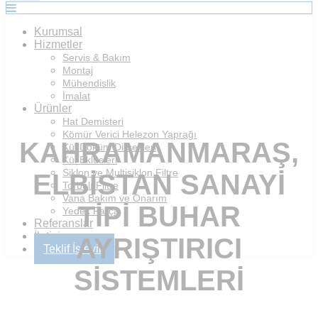
Kurumsal
Hizmetler
Servis & Bakım
Montaj
Mühendislik
İmalat
Ürünler
Hat Demisteri
Kömür Verici Helezon Yaprağı
KAHRAMANMARAŞ,
Kül Döküm Dirsekleri
Kül Eklüsleri
Siklon ve Multisiklon Filtre
ELBISTAN SANAYI
Torbalı Filtre
Vana Bakım ve Onarım
TIPI BUHAR
Yedek Parça
Referanslar
İletişim
AYRIŞTIRICI
Teklif İsteyin
SISTEMLERI