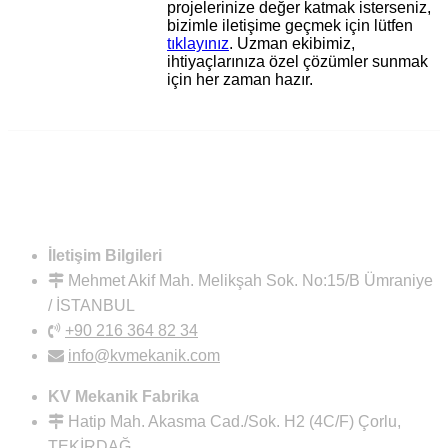
projelerinize değer katmak isterseniz,
bizimle iletişime geçmek için lütfen
tıklayınız
. Uzman ekibimiz,
ihtiyaçlarınıza özel çözümler sunmak
için her zaman hazır.
İletişim Bilgileri
Mehmet Akif Mah. Melikşah Sok. No:15/B Ümraniye
/ İSTANBUL
+90 216 364 82 34
info@kvmekanik.com
KV Mekanik Fabrika
Hatip Mah. Akasma Cad./Sok. H2 (4C/F) Çorlu,
TEKİRDAĞ