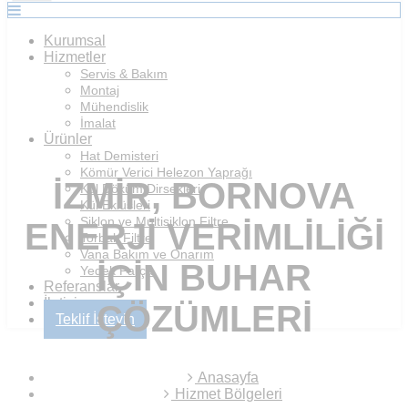
Kurumsal
Hizmetler
Servis & Bakım
Montaj
Mühendislik
İmalat
Ürünler
Hat Demisteri
Kömür Verici Helezon Yaprağı
İZMIR, BORNOVA
Kül Döküm Dirsekleri
Kül Eklüsleri
Siklon ve Multisiklon Filtre
ENERJI VERIMLILIĞI
Torbalı Filtre
Vana Bakım ve Onarım
IÇIN BUHAR
Yedek Parça
Referanslar
İletişim
ÇÖZÜMLERI
Teklif İsteyin
Anasayfa
Hizmet Bölgeleri