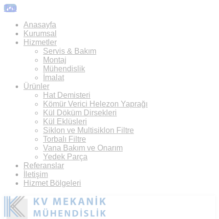
Top
Anasayfa
Kurumsal
Hizmetler
Servis & Bakım
Montaj
Mühendislik
İmalat
Ürünler
Hat Demisteri
Kömür Verici Helezon Yaprağı
Kül Döküm Dirsekleri
Kül Eklüsleri
Siklon ve Multisiklon Filtre
Torbalı Filtre
Vana Bakım ve Onarım
Yedek Parça
Referanslar
İletişim
Hizmet Bölgeleri