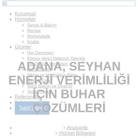
Kurumsal
Hizmetler
Servis & Bakım
Montaj
Mühendislik
İmalat
Ürünler
Hat Demisteri
Kömür Verici Helezon Yaprağı
ADANA, SEYHAN
Kül Döküm Dirsekleri
Kül Eklüsleri
Siklon ve Multisiklon Filtre
ENERJI VERIMLILIĞI
Torbalı Filtre
Vana Bakım ve Onarım
IÇIN BUHAR
Yedek Parça
Referanslar
İletişim
ÇÖZÜMLERI
Teklif İsteyin
Anasayfa
Hizmet Bölgeleri