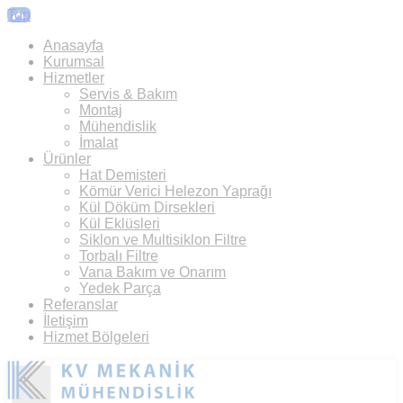
Top
Anasayfa
Kurumsal
Hizmetler
Servis & Bakım
Montaj
Mühendislik
İmalat
Ürünler
Hat Demisteri
Kömür Verici Helezon Yaprağı
Kül Döküm Dirsekleri
Kül Eklüsleri
Siklon ve Multisiklon Filtre
Torbalı Filtre
Vana Bakım ve Onarım
Yedek Parça
Referanslar
İletişim
Hizmet Bölgeleri