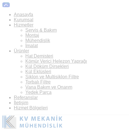
Top
Anasayfa
Kurumsal
Hizmetler
Servis & Bakım
Montaj
Mühendislik
İmalat
Ürünler
Hat Demisteri
Kömür Verici Helezon Yaprağı
Kül Döküm Dirsekleri
Kül Eklüsleri
Siklon ve Multisiklon Filtre
Torbalı Filtre
Vana Bakım ve Onarım
Yedek Parça
Referanslar
İletişim
Hizmet Bölgeleri