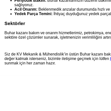
Periyodik Bakım:
Buhar kazanlarınızın düzenli bakımını
sağlıyoruz.
Acil Onarım:
Beklenmedik arızalar durumunda hızlı ve e
Yedek Parça Temini:
İhtiyaç duyduğunuz yedek parçalar
Sektörler
Buhar kazanı bakım ve onarım hizmetlerimiz, petrokimya, ener
sektöre özel çözümler sunarak, işletmenizin verimliliğini artır
Siz de KV Mekanik & Mühendislik’in üstün Buhar kazanı bakım 
değer katmak isterseniz, bizimle iletişime geçmek için lütfen
sunmak için her zaman hazır.