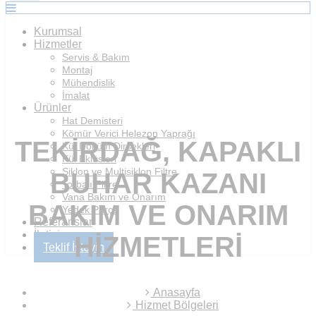
Kurumsal
Hizmetler
Servis & Bakım
Montaj
Mühendislik
İmalat
Ürünler
Hat Demisteri
Kömür Verici Helezon Yaprağı
TEKIRDAĞ, KAPAKLI
Kül Döküm Dirsekleri
Kül Eklüsleri
Siklon ve Multisiklon Filtre
BUHAR KAZANI
Torbalı Filtre
Vana Bakım ve Onarım
BAKIM VE ONARIM
Yedek Parça
Referanslar
İletişim
HIZMETLERI
Teklif İsteyin
Anasayfa
Hizmet Bölgeleri