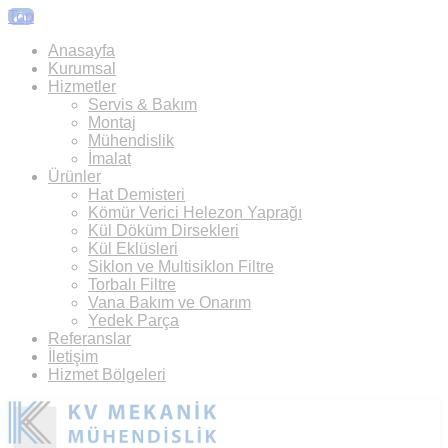
Top
Anasayfa
Kurumsal
Hizmetler
Servis & Bakım
Montaj
Mühendislik
İmalat
Ürünler
Hat Demisteri
Kömür Verici Helezon Yaprağı
Kül Döküm Dirsekleri
Kül Eklüsleri
Siklon ve Multisiklon Filtre
Torbalı Filtre
Vana Bakım ve Onarım
Yedek Parça
Referanslar
İletişim
Hizmet Bölgeleri