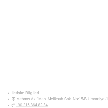
İletişim Bilgileri
Mehmet Akif Mah. Melikşah Sok. No:15/B Ümraniye 
+90 216 364 82 34