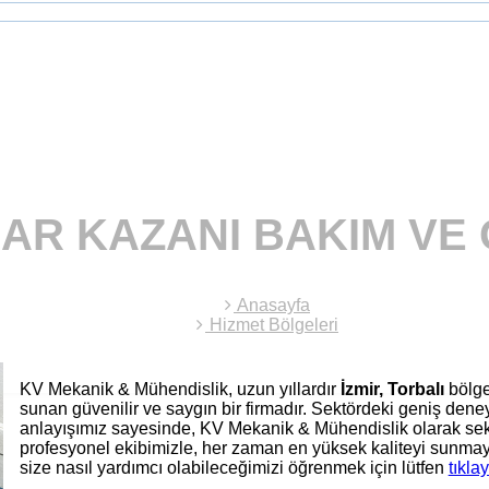
HAR KAZANI BAKIM VE
Anasayfa
Hizmet Bölgeleri
KV Mekanik & Mühendislik, uzun yıllardır
İzmir, Torbalı
bölg
sunan güvenilir ve saygın bir firmadır. Sektördeki geniş den
anlayışımız sayesinde, KV Mekanik & Mühendislik olarak sek
profesyonel ekibimizle, her zaman en yüksek kaliteyi sunmay
size nasıl yardımcı olabileceğimizi öğrenmek için lütfen
tıklay