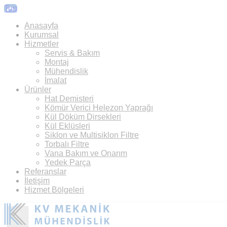
Top
Anasayfa
Kurumsal
Hizmetler
Servis & Bakım
Montaj
Mühendislik
İmalat
Ürünler
Hat Demisteri
Kömür Verici Helezon Yaprağı
Kül Döküm Dirsekleri
Kül Eklüsleri
Siklon ve Multisiklon Filtre
Torbalı Filtre
Vana Bakım ve Onarım
Yedek Parça
Referanslar
İletişim
Hizmet Bölgeleri