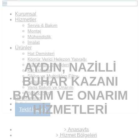
Kurumsal
Hizmetler
Servis & Bakım
Montaj
Mühendislik
İmalat
Ürünler
Hat Demisteri
Kömür Verici Helezon Yaprağı
AYDIN, NAZILLI
Kül Döküm Dirsekleri
Kül Eklüsleri
Siklon ve Multisiklon Filtre
BUHAR KAZANI
Torbalı Filtre
Vana Bakım ve Onarım
BAKIM VE ONARIM
Yedek Parça
Referanslar
İletişim
HIZMETLERI
Teklif İsteyin
Anasayfa
Hizmet Bölgeleri