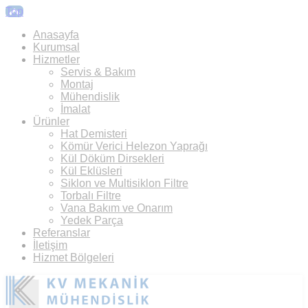
Top
Anasayfa
Kurumsal
Hizmetler
Servis & Bakım
Montaj
Mühendislik
İmalat
Ürünler
Hat Demisteri
Kömür Verici Helezon Yaprağı
Kül Döküm Dirsekleri
Kül Eklüsleri
Siklon ve Multisiklon Filtre
Torbalı Filtre
Vana Bakım ve Onarım
Yedek Parça
Referanslar
İletişim
Hizmet Bölgeleri