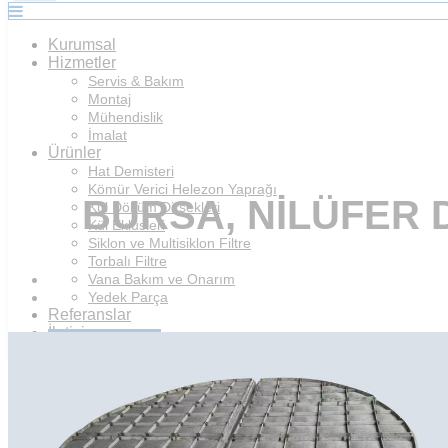
Kurumsal
Hizmetler
Servis & Bakım
Montaj
Mühendislik
İmalat
Ürünler
Hat Demisteri
Kömür Verici Helezon Yaprağı
BURSA, NILÜFER 
Kül Döküm Dirsekleri
Kül Eklüsleri
Siklon ve Multisiklon Filtre
Torbalı Filtre
Vana Bakım ve Onarım
Yedek Parça
Referanslar
İletişim
Teklif İsteyin