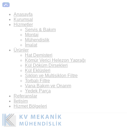
Top
Anasayfa
Kurumsal
Hizmetler
Servis & Bakım
Montaj
Mühendislik
İmalat
Ürünler
Hat Demisteri
Kömür Verici Helezon Yaprağı
Kül Döküm Dirsekleri
Kül Eklüsleri
Siklon ve Multisiklon Filtre
Torbalı Filtre
Vana Bakım ve Onarım
Yedek Parça
Referanslar
İletişim
Hizmet Bölgeleri