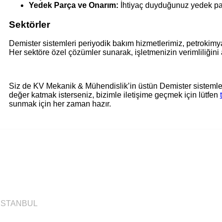
Yedek Parça ve Onarım:
İhtiyaç duyduğunuz yedek parç
Sektörler
Demister sistemleri periyodik bakım hizmetlerimiz, petrokimya
Her sektöre özel çözümler sunarak, işletmenizin verimliliğini a
Siz de KV Mekanik & Mühendislik’in üstün Demister sistemleri
değer katmak isterseniz, bizimle iletişime geçmek için lütfen
sunmak için her zaman hazır.
/ İSTANBUL