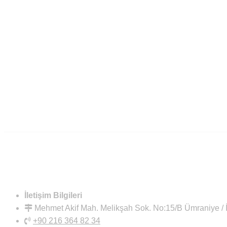
İletişim Bilgileri
Mehmet Akif Mah. Melikşah Sok. No:15/B Ümraniye 
+90 216 364 82 34