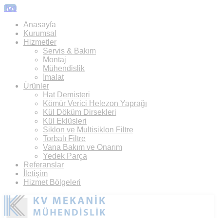
Top
Anasayfa
Kurumsal
Hizmetler
Servis & Bakım
Montaj
Mühendislik
İmalat
Ürünler
Hat Demisteri
Kömür Verici Helezon Yaprağı
Kül Döküm Dirsekleri
Kül Eklüsleri
Siklon ve Multisiklon Filtre
Torbalı Filtre
Vana Bakım ve Onarım
Yedek Parça
Referanslar
İletişim
Hizmet Bölgeleri