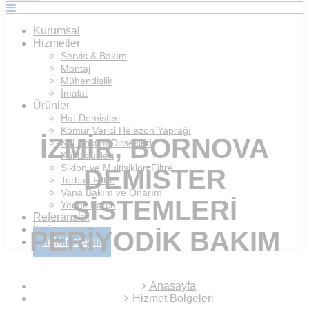
Kurumsal
Hizmetler
Servis & Bakım
Montaj
Mühendislik
İmalat
Ürünler
Hat Demisteri
Kömür Verici Helezon Yaprağı
İZMIR, BORNOVA
Kül Döküm Dirsekleri
Kül Eklüsleri
Siklon ve Multisiklon Filtre
DEMISTER
Torbalı Filtre
Vana Bakım ve Onarım
SISTEMLERI
Yedek Parça
Referanslar
İletişim
PERIYODIK BAKIM
Teklif İsteyin
Anasayfa
Hizmet Bölgeleri