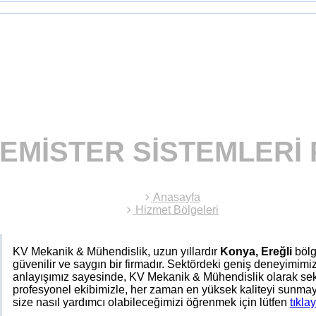
DEMISTER SISTEMLERI 
Anasayfa
Hizmet Bölgeleri
KV Mekanik & Mühendislik, uzun yıllardır
Konya, Ereğli
böl
güvenilir ve saygın bir firmadır. Sektördeki geniş deneyimim
anlayışımız sayesinde, KV Mekanik & Mühendislik olarak sek
profesyonel ekibimizle, her zaman en yüksek kaliteyi sunmay
size nasıl yardımcı olabileceğimizi öğrenmek için lütfen
tıklay