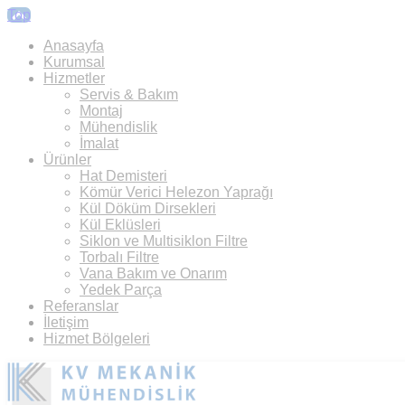
Top
Anasayfa
Kurumsal
Hizmetler
Servis & Bakım
Montaj
Mühendislik
İmalat
Ürünler
Hat Demisteri
Kömür Verici Helezon Yaprağı
Kül Döküm Dirsekleri
Kül Eklüsleri
Siklon ve Multisiklon Filtre
Torbalı Filtre
Vana Bakım ve Onarım
Yedek Parça
Referanslar
İletişim
Hizmet Bölgeleri