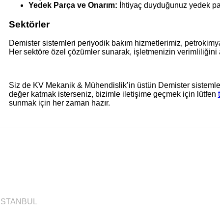
Yedek Parça ve Onarım:
İhtiyaç duyduğunuz yedek parç
Sektörler
Demister sistemleri periyodik bakım hizmetlerimiz, petrokimya
Her sektöre özel çözümler sunarak, işletmenizin verimliliğini a
Siz de KV Mekanik & Mühendislik’in üstün Demister sistemleri
değer katmak isterseniz, bizimle iletişime geçmek için lütfen
sunmak için her zaman hazır.
/ İSTANBUL