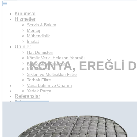
Kurumsal
Hizmetler
Servis & Bakım
Montaj
Mühendislik
İmalat
Ürünler
Hat Demisteri
Kömür Verici Helezon Yaprağı
KONYA, EREĞLI 
Kül Döküm Dirsekleri
Kül Eklüsleri
Siklon ve Multisiklon Filtre
Torbalı Filtre
Vana Bakım ve Onarım
Yedek Parça
Referanslar
İletişim
Teklif İsteyin