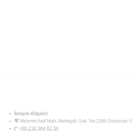
İletişim Bilgileri
Mehmet Akif Mah. Melikşah Sok. No:15/B Ümraniye 
+90 216 364 82 34