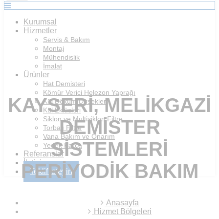
Kurumsal
Hizmetler
Servis & Bakım
Montaj
Mühendislik
İmalat
Ürünler
Hat Demisteri
Kömür Verici Helezon Yaprağı
KAYSERI, MELIKGAZI
Kül Döküm Dirsekleri
Kül Eklüsleri
Siklon ve Multisiklon Filtre
DEMISTER
Torbalı Filtre
Vana Bakım ve Onarım
SISTEMLERI
Yedek Parça
Referanslar
İletişim
PERIYODIK BAKIM
Teklif İsteyin
Anasayfa
Hizmet Bölgeleri