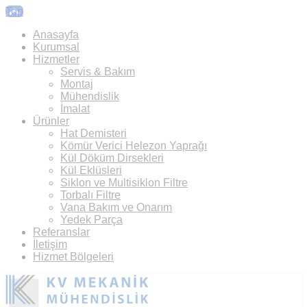
Top
Anasayfa
Kurumsal
Hizmetler
Servis & Bakım
Montaj
Mühendislik
İmalat
Ürünler
Hat Demisteri
Kömür Verici Helezon Yaprağı
Kül Döküm Dirsekleri
Kül Eklüsleri
Siklon ve Multisiklon Filtre
Torbalı Filtre
Vana Bakım ve Onarım
Yedek Parça
Referanslar
İletişim
Hizmet Bölgeleri