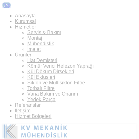
Top
Anasayfa
Kurumsal
Hizmetler
Servis & Bakım
Montaj
Mühendislik
İmalat
Ürünler
Hat Demisteri
Kömür Verici Helezon Yaprağı
Kül Döküm Dirsekleri
Kül Eklüsleri
Siklon ve Multisiklon Filtre
Torbalı Filtre
Vana Bakım ve Onarım
Yedek Parça
Referanslar
İletişim
Hizmet Bölgeleri