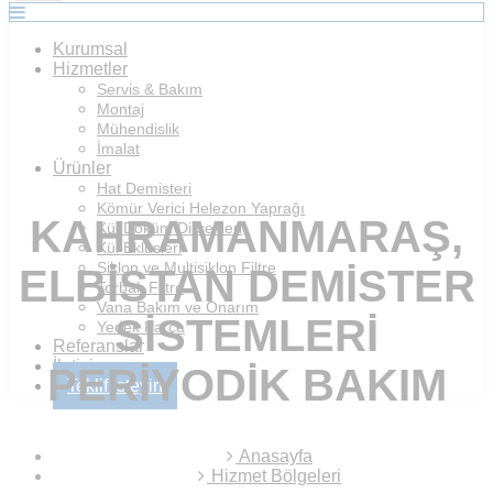
Kurumsal
Hizmetler
Servis & Bakım
Montaj
Mühendislik
İmalat
Ürünler
Hat Demisteri
Kömür Verici Helezon Yaprağı
KAHRAMANMARAŞ,
Kül Döküm Dirsekleri
Kül Eklüsleri
Siklon ve Multisiklon Filtre
ELBISTAN DEMISTER
Torbalı Filtre
Vana Bakım ve Onarım
SISTEMLERI
Yedek Parça
Referanslar
İletişim
PERIYODIK BAKIM
Teklif İsteyin
Anasayfa
Hizmet Bölgeleri