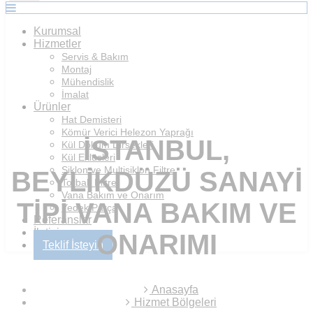
Kurumsal
Hizmetler
Servis & Bakım
Montaj
Mühendislik
İmalat
Ürünler
Hat Demisteri
Kömür Verici Helezon Yaprağı
İSTANBUL,
Kül Döküm Dirsekleri
Kül Eklüsleri
Siklon ve Multisiklon Filtre
BEYLIKDÜZÜ SANAYI
Torbalı Filtre
Vana Bakım ve Onarım
TIPI VANA BAKIM VE
Yedek Parça
Referanslar
İletişim
ONARIMI
Teklif İsteyin
Anasayfa
Hizmet Bölgeleri