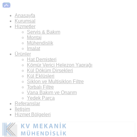
Top
Anasayfa
Kurumsal
Hizmetler
Servis & Bakım
Montaj
Mühendislik
İmalat
Ürünler
Hat Demisteri
Kömür Verici Helezon Yaprağı
Kül Döküm Dirsekleri
Kül Eklüsleri
Siklon ve Multisiklon Filtre
Torbalı Filtre
Vana Bakım ve Onarım
Yedek Parça
Referanslar
İletişim
Hizmet Bölgeleri