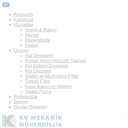
Top
Anasayfa
Kurumsal
Hizmetler
Servis & Bakım
Montaj
Mühendislik
İmalat
Ürünler
Hat Demisteri
Kömür Verici Helezon Yaprağı
Kül Döküm Dirsekleri
Kül Eklüsleri
Siklon ve Multisiklon Filtre
Torbalı Filtre
Vana Bakım ve Onarım
Yedek Parça
Referanslar
İletişim
Hizmet Bölgeleri