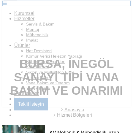
Kurumsal
Hizmetler
Servis & Bakım
Montaj
Mühendislik
İmalat
Ürünler
Hat Demisteri
Kömür Verici Helezon Yaprağı
BURSA, İNEGÖL
Kül Döküm Dirsekleri
Kül Eklüsleri
Siklon ve Multisiklon Filtre
SANAYI TIPI VANA
Torbalı Filtre
Vana Bakım ve Onarım
BAKIM VE ONARIMI
Yedek Parça
Referanslar
İletişim
Teklif İsteyin
Anasayfa
Hizmet Bölgeleri
KV Mekanik & Mühendislik, uzun