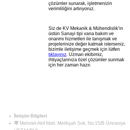
çözümler sunarak, işletmenizin
verimliliğini artırıyoruz.
Siz de KV Mekanik & Mühendislik’in
üstün Sanayi tipi vana bakım ve
onarımı hizmetleri ile tanışmak ve
projelerinize değer katmak isterseniz,
bizimle iletişime geçmek için lütfen
tıklayınız
. Uzman ekibimiz,
ihtiyaçlarınıza özel çözümler sunmak
için her zaman hazır.
İletişim Bilgileri
Mehmet Akif Mah. Melikşah Sok. No:15/B Ümraniye