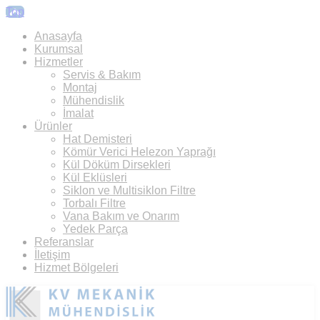
Top
Anasayfa
Kurumsal
Hizmetler
Servis & Bakım
Montaj
Mühendislik
İmalat
Ürünler
Hat Demisteri
Kömür Verici Helezon Yaprağı
Kül Döküm Dirsekleri
Kül Eklüsleri
Siklon ve Multisiklon Filtre
Torbalı Filtre
Vana Bakım ve Onarım
Yedek Parça
Referanslar
İletişim
Hizmet Bölgeleri