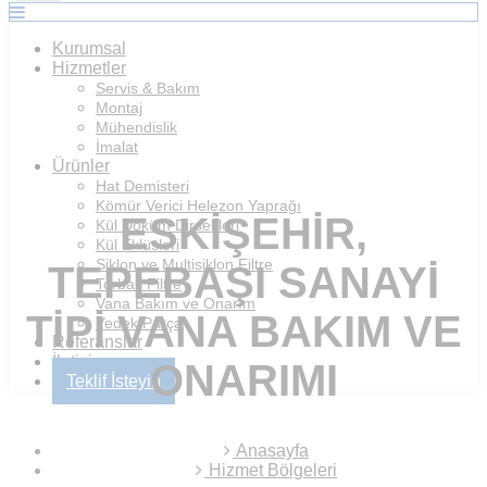
Kurumsal
Hizmetler
Servis & Bakım
Montaj
Mühendislik
İmalat
Ürünler
Hat Demisteri
Kömür Verici Helezon Yaprağı
ESKIŞEHIR,
Kül Döküm Dirsekleri
Kül Eklüsleri
Siklon ve Multisiklon Filtre
TEPEBAŞI SANAYI
Torbalı Filtre
Vana Bakım ve Onarım
TIPI VANA BAKIM VE
Yedek Parça
Referanslar
İletişim
ONARIMI
Teklif İsteyin
Anasayfa
Hizmet Bölgeleri