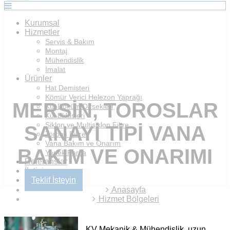
Kurumsal
Hizmetler
Servis & Bakım
Montaj
Mühendislik
İmalat
Ürünler
Hat Demisteri
Kömür Verici Helezon Yaprağı
MERSIN, TOROSLAR
Kül Döküm Dirsekleri
Kül Eklüsleri
Siklon ve Multisiklon Filtre
SANAYI TIPI VANA
Torbalı Filtre
Vana Bakım ve Onarım
BAKIM VE ONARIMI
Yedek Parça
Referanslar
İletişim
Teklif İsteyin
Anasayfa
Hizmet Bölgeleri
KV Mekanik & Mühendislik, uzun