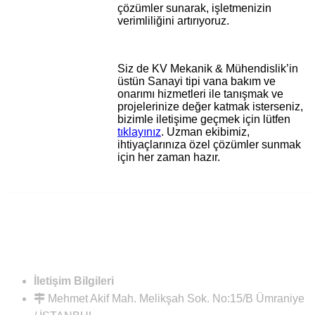
çözümler sunarak, işletmenizin
verimliliğini artırıyoruz.
Siz de KV Mekanik & Mühendislik’in
üstün Sanayi tipi vana bakım ve
onarımı hizmetleri ile tanışmak ve
projelerinize değer katmak isterseniz,
bizimle iletişime geçmek için lütfen
tıklayınız
. Uzman ekibimiz,
ihtiyaçlarınıza özel çözümler sunmak
için her zaman hazır.
İletişim Bilgileri
Mehmet Akif Mah. Melikşah Sok. No:15/B Ümraniye