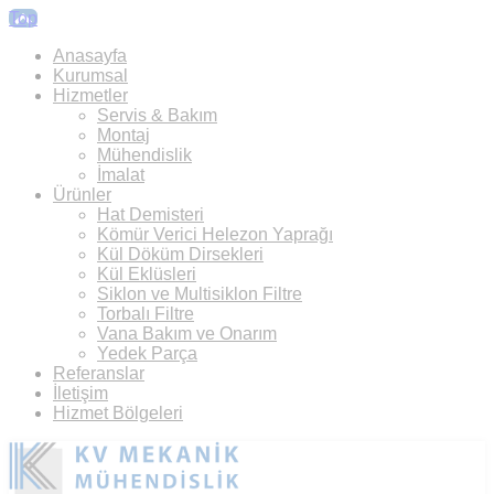
Top
Anasayfa
Kurumsal
Hizmetler
Servis & Bakım
Montaj
Mühendislik
İmalat
Ürünler
Hat Demisteri
Kömür Verici Helezon Yaprağı
Kül Döküm Dirsekleri
Kül Eklüsleri
Siklon ve Multisiklon Filtre
Torbalı Filtre
Vana Bakım ve Onarım
Yedek Parça
Referanslar
İletişim
Hizmet Bölgeleri