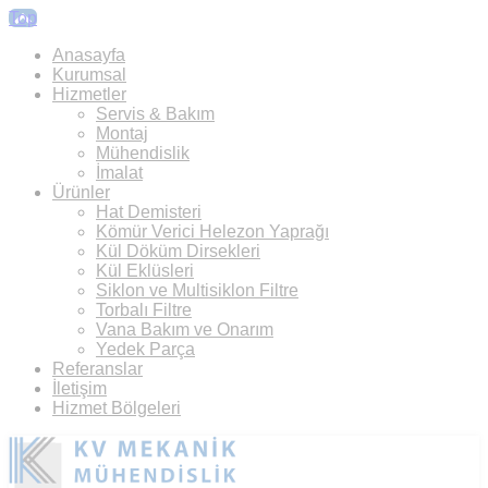
Top
Anasayfa
Kurumsal
Hizmetler
Servis & Bakım
Montaj
Mühendislik
İmalat
Ürünler
Hat Demisteri
Kömür Verici Helezon Yaprağı
Kül Döküm Dirsekleri
Kül Eklüsleri
Siklon ve Multisiklon Filtre
Torbalı Filtre
Vana Bakım ve Onarım
Yedek Parça
Referanslar
İletişim
Hizmet Bölgeleri