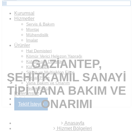
Kurumsal
Hizmetler
Servis & Bakım
Montaj
Mühendislik
İmalat
Ürünler
Hat Demisteri
Kömür Verici Helezon Yaprağı
GAZIANTEP,
Kül Döküm Dirsekleri
Kül Eklüsleri
Siklon ve Multisiklon Filtre
ŞEHITKAMIL SANAYI
Torbalı Filtre
Vana Bakım ve Onarım
TIPI VANA BAKIM VE
Yedek Parça
Referanslar
İletişim
ONARIMI
Teklif İsteyin
Anasayfa
Hizmet Bölgeleri