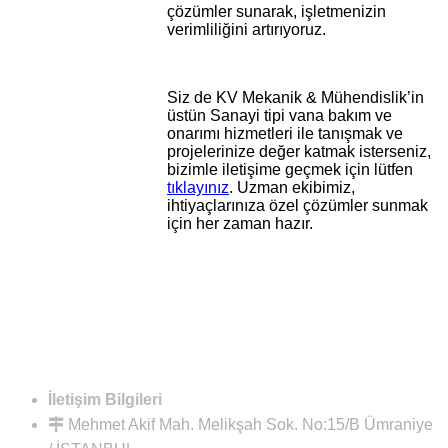
çözümler sunarak, işletmenizin
verimliliğini artırıyoruz.
Siz de KV Mekanik & Mühendislik’in
üstün Sanayi tipi vana bakım ve
onarımı hizmetleri ile tanışmak ve
projelerinize değer katmak isterseniz,
bizimle iletişime geçmek için lütfen
tıklayınız
. Uzman ekibimiz,
ihtiyaçlarınıza özel çözümler sunmak
için her zaman hazır.
İletişim Bilgileri
Mehmet Akif Mah. Melikşah Sok. No:15/B Ümraniye