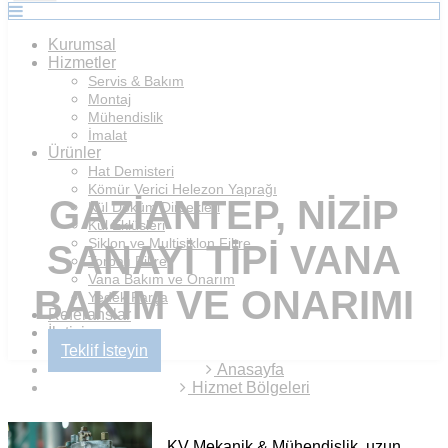
Kurumsal
Hizmetler
Servis & Bakım
Montaj
Mühendislik
İmalat
Ürünler
Hat Demisteri
Kömür Verici Helezon Yaprağı
GAZIANTEP, NIZIP
Kül Döküm Dirsekleri
Kül Eklüsleri
Siklon ve Multisiklon Filtre
SANAYI TIPI VANA
Torbalı Filtre
Vana Bakım ve Onarım
BAKIM VE ONARIMI
Yedek Parça
Referanslar
İletişim
Teklif İsteyin
Anasayfa
Hizmet Bölgeleri
KV Mekanik & Mühendislik, uzun