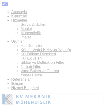
Top
Anasayfa
Kurumsal
Hizmetler
Servis & Bakım
Montaj
Mühendislik
İmalat
Ürünler
Hat Demisteri
Kömür Verici Helezon Yaprağı
Kül Döküm Dirsekleri
Kül Eklüsleri
Siklon ve Multisiklon Filtre
Torbalı Filtre
Vana Bakım ve Onarım
Yedek Parça
Referanslar
İletişim
Hizmet Bölgeleri