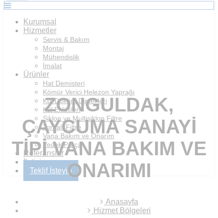
Kurumsal
Hizmetler
Servis & Bakım
Montaj
Mühendislik
İmalat
Ürünler
Hat Demisteri
Kömür Verici Helezon Yaprağı
ZONGULDAK,
Kül Döküm Dirsekleri
Kül Eklüsleri
Siklon ve Multisiklon Filtre
ÇAYCUMA SANAYI
Torbalı Filtre
Vana Bakım ve Onarım
TIPI VANA BAKIM VE
Yedek Parça
Referanslar
İletişim
ONARIMI
Teklif İsteyin
Anasayfa
Hizmet Bölgeleri