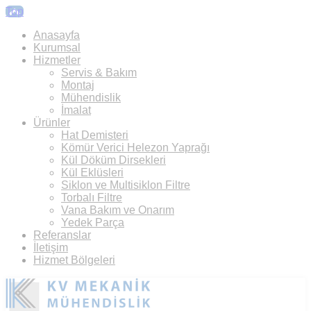
Top
Anasayfa
Kurumsal
Hizmetler
Servis & Bakım
Montaj
Mühendislik
İmalat
Ürünler
Hat Demisteri
Kömür Verici Helezon Yaprağı
Kül Döküm Dirsekleri
Kül Eklüsleri
Siklon ve Multisiklon Filtre
Torbalı Filtre
Vana Bakım ve Onarım
Yedek Parça
Referanslar
İletişim
Hizmet Bölgeleri