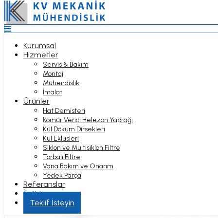
Top
Anasayfa
Kurumsal
Hizmetler
Kurumsal
Servis & Bakım
Hizmetler
Montaj
Servis & Bakım
Mühendislik
Montaj
İmalat
Mühendislik
Ürünler
İmalat
Hat Demisteri
Ürünler
Kömür Verici Helezon Yaprağı
Hat Demisteri
Kül Döküm Dirsekleri
DEMISTER KV2.1
Kömür Verici Helezon Yaprağı
Kül Eklüsleri
Kül Döküm Dirsekleri
Siklon ve Multisiklon Filtre
Kül Eklüsleri
Torbalı Filtre
Siklon ve Multisiklon Filtre
Vana Bakım ve Onarım
Torbalı Filtre
Ürünler
Yedek Parça
Vana Bakım ve Onarım
Demister Boru Hattı
Referanslar
Yedek Parça
İletişim
Referanslar
Hizmet Bölgeleri
İletişim
Teklif İsteyin