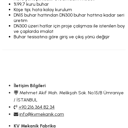
%99,7 kuru buhar
Köşe tipi, hata kolay kurulum
DN15 buhar hattından DN300 buhar hattına kadar seri
üretim
DN300 üzeri hatlar için proje çalışması ile istenilen boy
ve çaplarda imalat
Buhar tesisatına göre giriş ve çıkış yönü değişir
İletişim Bilgileri
Mehmet Akif Mah. Melikşah Sok. No:15/B Ümraniye
/ İSTANBUL
+90 216 364 82 34
info@kvmekanik.com
KV Mekanik Fabrika