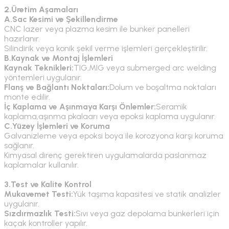
2.Üretim Aşamaları
A.Sac Kesimi ve Şekillendirme
CNC lazer veya plazma kesim ile bunker panelleri
hazırlanır.
Silindirik veya konik şekil verme işlemleri gerçekleştirilir.
B.Kaynak ve Montaj İşlemleri
Kaynak Teknikleri:
TIG,MIG veya submerged arc welding
yöntemleri uygulanır.
Flanş ve Bağlantı Noktaları:
Dolum ve boşaltma noktaları
monte edilir.
İç Kaplama ve Aşınmaya Karşı Önlemler:
Seramik
kaplama,aşınma pkalaarı veya epoksi kaplama uygulanır.
C.Yüzey İşlemleri ve Koruma
Galvanizleme veya epoksi boya ile korozyona karşı koruma
sağlanır.
Kimyasal direnç gerektiren uygulamalarda paslanmaz
kaplamalar kullanılır.
3.Test ve Kalite Kontrol
Mukavemet Testi:
Yük taşıma kapasitesi ve statik analizler
uygulanır.
Sızdırmazlık Testi:
Sıvı veya gaz depolama bunkerleri için
kaçak kontroller yapılır.