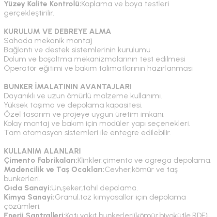
Yüzey Kalite Kontrolü:
Kaplama ve boya testleri
gerçekleştirilir.
KURULUM VE DEBREYE ALMA
Sahada mekanik montaj
Bağlantı ve destek sistemlerinin kurulumu
Dolum ve boşaltma mekanizmalarının test edilmesi
Operatör eğitimi ve bakım talimatlarının hazırlanması
BUNKER İMALATININ AVANTAJLARI
Dayanıklı ve uzun ömürlü malzeme kullanımı.
Yüksek taşıma ve depolama kapasitesi.
Özel tasarım ve projeye uygun üretim imkanı.
Kolay montaj ve bakım için modüler yapı seçenekleri.
Tam otomasyon sistemleri ile entegre edilebilir.
KULLANIM ALANLARI
Çimento Fabrikaları:
Klinkler,çimento ve agrega depolama.
Madencilik ve Taş Ocakları:
Cevher,kömür ve taş
bunkerleri.
Gıda Sanayi:
Un,şeker,tahıl depolama.
Kimya Sanayi:
Granül,toz kimyasallar için depolama
çözümleri.
Enerji Santralleri:
Katı yakıt bunkerleri(kömür,biyokütle,RDF)