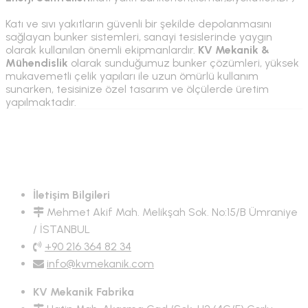
Katı ve sıvı yakıtların güvenli bir şekilde depolanmasını
sağlayan bunker sistemleri, sanayi tesislerinde yaygın
olarak kullanılan önemli ekipmanlardır.
KV Mekanik &
Mühendislik
olarak sunduğumuz bunker çözümleri, yüksek
mukavemetli çelik yapıları ile uzun ömürlü kullanım
sunarken, tesisinize özel tasarım ve ölçülerde üretim
yapılmaktadır.
İletişim Bilgileri
Mehmet Akif Mah. Melikşah Sok. No:15/B Ümraniye
/ İSTANBUL
+90 216 364 82 34
info@kvmekanik.com
KV Mekanik Fabrika