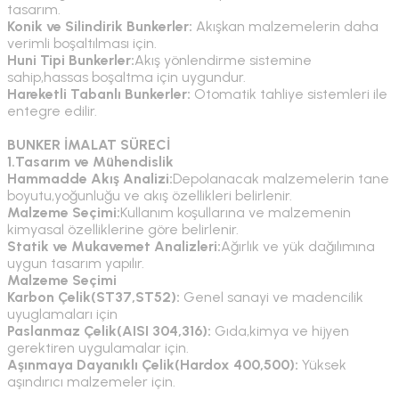
tasarım.
Konik ve Silindirik Bunkerler:
Akışkan malzemelerin daha
verimli boşaltılması için.
Huni Tipi Bunkerler:
Akış yönlendirme sistemine
sahip,hassas boşaltma için uygundur.
Hareketli Tabanlı Bunkerler:
Otomatik tahliye sistemleri ile
entegre edilir.
BUNKER İMALAT SÜRECİ
1.Tasarım ve Mühendislik
Hammadde Akış Analizi:
Depolanacak malzemelerin tane
boyutu,yoğunluğu ve akış özellikleri belirlenir.
Malzeme Seçimi:
Kullanım koşullarına ve malzemenin
kimyasal özelliklerine göre belirlenir.
Statik ve Mukavemet Analizleri:
Ağırlık ve yük dağılımına
uygun tasarım yapılır.
Malzeme Seçimi
Karbon Çelik(ST37,ST52):
Genel sanayi ve madencilik
uyuglamaları için
Paslanmaz Çelik(AISI 304,316):
Gıda,kimya ve hijyen
gerektiren uygulamalar için.
Aşınmaya Dayanıklı Çelik(Hardox 400,500):
Yüksek
aşındırıcı malzemeler için.