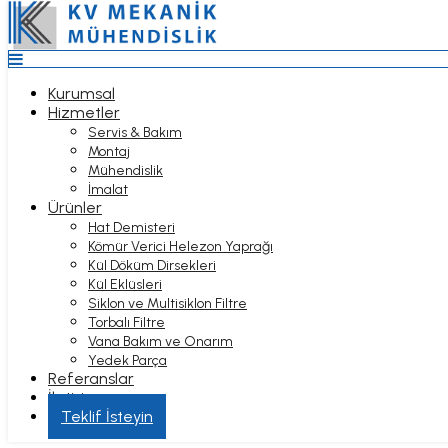
Top
Anasayfa
Kurumsal
Hizmetler
Kurumsal
Servis & Bakım
Hizmetler
Montaj
Servis & Bakım
Mühendislik
Montaj
İmalat
Mühendislik
Ürünler
İmalat
Hat Demisteri
Ürünler
Kömür Verici Helezon Yaprağı
Hat Demisteri
Kül Döküm Dirsekleri
BUNKER İMALATI
Kömür Verici Helezon Yaprağı
Kül Eklüsleri
Kül Döküm Dirsekleri
Siklon ve Multisiklon Filtre
Kül Eklüsleri
Torbalı Filtre
Siklon ve Multisiklon Filtre
Vana Bakım ve Onarım
Torbalı Filtre
Anasayfa
Yedek Parça
Vana Bakım ve Onarım
Hizmetler
Referanslar
Yedek Parça
İmalat
İletişim
Referanslar
Bunker İmalatı
Hizmet Bölgeleri
İletişim
Teklif İsteyin
Bunker İmalatı