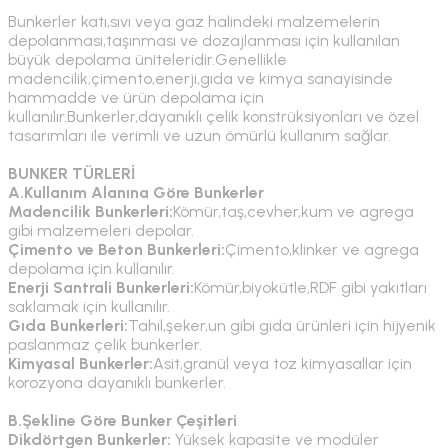
Bunkerler katı,sıvı veya gaz halindeki malzemelerin
depolanması,taşınması ve dozajlanması için kullanılan
büyük depolama üniteleridir.Genellikle
madencilik,çimento,enerji,gıda ve kimya sanayisinde
hammadde ve ürün depolama için
kullanılır.Bunkerler,dayanıklı çelik konstrüksiyonları ve özel
tasarımları ile verimli ve uzun ömürlü kullanım sağlar.
BUNKER TÜRLERİ
A.Kullanım Alanına Göre Bunkerler
Madencilik Bunkerleri:
Kömür,taş,cevher,kum ve agrega
gibi malzemeleri depolar.
Çimento ve Beton Bunkerleri:
Çimento,klinker ve agrega
depolama için kullanılır.
Enerji Santrali Bunkerleri:
Kömür,biyokütle,RDF gibi yakıtları
saklamak için kullanılır.
Gıda Bunkerleri:
Tahıl,şeker,un gibi gıda ürünleri için hijyenik
paslanmaz çelik bunkerler.
Kimyasal Bunkerler:
Asit,granül veya toz kimyasallar için
korozyona dayanıklı bunkerler.
B.Şekline Göre Bunker Çeşitleri
Dikdörtgen Bunkerler:
Yüksek kapasite ve modüler