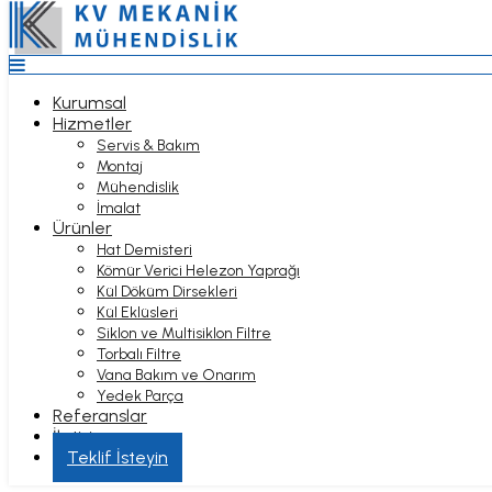
Top
Anasayfa
Kurumsal
Hizmetler
Kurumsal
Servis & Bakım
Hizmetler
Montaj
Servis & Bakım
Mühendislik
Montaj
İmalat
Mühendislik
Ürünler
İmalat
Hat Demisteri
Ürünler
Kömür Verici Helezon Yaprağı
Hat Demisteri
Kül Döküm Dirsekleri
Kömür Verici Helezon Yaprağı
Kül Eklüsleri
Kül Döküm Dirsekleri
Siklon ve Multisiklon Filtre
Kül Eklüsleri
Torbalı Filtre
Siklon ve Multisiklon Filtre
Vana Bakım ve Onarım
Torbalı Filtre
Yedek Parça
Vana Bakım ve Onarım
Referanslar
Yedek Parça
İletişim
Referanslar
Hizmet Bölgeleri
İletişim
Teklif İsteyin
Fabrika Kurulum