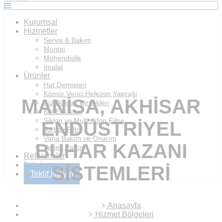
Kurumsal
Hizmetler
Servis & Bakım
Montaj
Mühendislik
İmalat
Ürünler
Hat Demisteri
Kömür Verici Helezon Yaprağı
MANISA, AKHISAR
Kül Döküm Dirsekleri
Kül Eklüsleri
Siklon ve Multisiklon Filtre
ENDÜSTRIYEL
Torbalı Filtre
Vana Bakım ve Onarım
BUHAR KAZANI
Yedek Parça
Referanslar
İletişim
SISTEMLERI
Teklif İsteyin
Anasayfa
Hizmet Bölgeleri