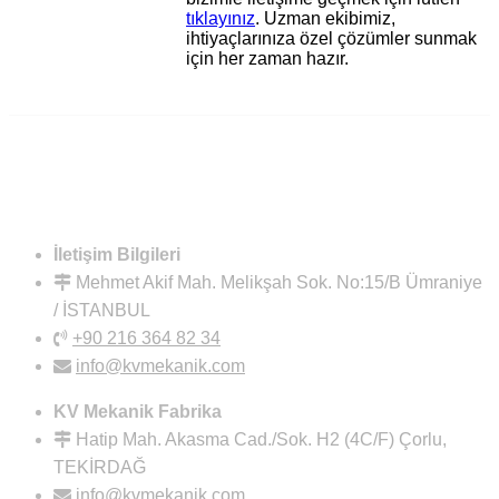
tıklayınız
. Uzman ekibimiz,
ihtiyaçlarınıza özel çözümler sunmak
için her zaman hazır.
İletişim Bilgileri
Mehmet Akif Mah. Melikşah Sok. No:15/B Ümraniye
/ İSTANBUL
+90 216 364 82 34
info@kvmekanik.com
KV Mekanik Fabrika
Hatip Mah. Akasma Cad./Sok. H2 (4C/F) Çorlu,
TEKİRDAĞ
info@kvmekanik.com