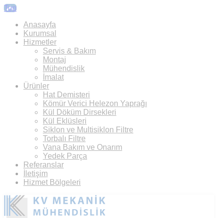
Top
Anasayfa
Kurumsal
Hizmetler
Servis & Bakım
Montaj
Mühendislik
İmalat
Ürünler
Hat Demisteri
Kömür Verici Helezon Yaprağı
Kül Döküm Dirsekleri
Kül Eklüsleri
Siklon ve Multisiklon Filtre
Torbalı Filtre
Vana Bakım ve Onarım
Yedek Parça
Referanslar
İletişim
Hizmet Bölgeleri