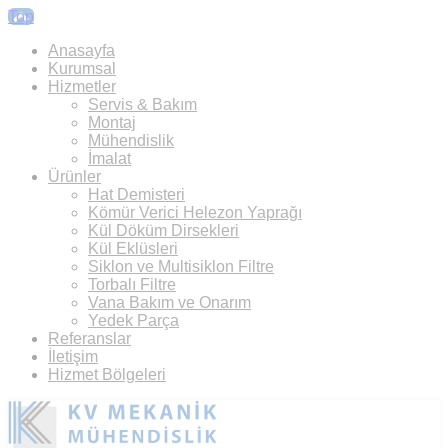
Top
Anasayfa
Kurumsal
Hizmetler
Servis & Bakım
Montaj
Mühendislik
İmalat
Ürünler
Hat Demisteri
Kömür Verici Helezon Yaprağı
Kül Döküm Dirsekleri
Kül Eklüsleri
Siklon ve Multisiklon Filtre
Torbalı Filtre
Vana Bakım ve Onarım
Yedek Parça
Referanslar
İletişim
Hizmet Bölgeleri