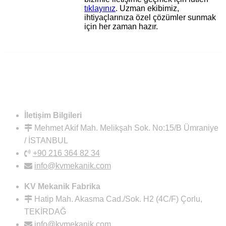
tıklayınız
. Uzman ekibimiz,
ihtiyaçlarınıza özel çözümler sunmak
için her zaman hazır.
İletişim Bilgileri
Mehmet Akif Mah. Melikşah Sok. No:15/B Ümraniye
/ İSTANBUL
+90 216 364 82 34
info@kvmekanik.com
KV Mekanik Fabrika
Hatip Mah. Akasma Cad./Sok. H2 (4C/F) Çorlu,
TEKİRDAĞ
info@kvmekanik.com