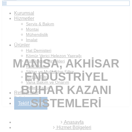
Kurumsal
Hizmetler
Servis & Bakım
Montaj
Mühendislik
İmalat
Ürünler
Hat Demisteri
Kömür Verici Helezon Yaprağı
MANISA, AKHISAR
Kül Döküm Dirsekleri
Kül Eklüsleri
Siklon ve Multisiklon Filtre
ENDÜSTRIYEL
Torbalı Filtre
Vana Bakım ve Onarım
BUHAR KAZANI
Yedek Parça
Referanslar
İletişim
SISTEMLERI
Teklif İsteyin
Anasayfa
Hizmet Bölgeleri