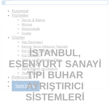
Kurumsal
Hizmetler
Servis & Bakım
Montaj
Mühendislik
İmalat
Ürünler
Hat Demisteri
Kömür Verici Helezon Yaprağı
İSTANBUL,
Kül Döküm Dirsekleri
Kül Eklüsleri
Siklon ve Multisiklon Filtre
ESENYURT SANAYI
Torbalı Filtre
Vana Bakım ve Onarım
TIPI BUHAR
Yedek Parça
Referanslar
İletişim
AYRIŞTIRICI
Teklif İsteyin
SISTEMLERI