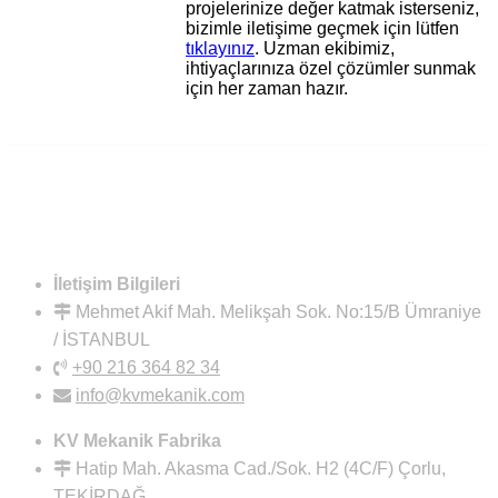
projelerinize değer katmak isterseniz,
bizimle iletişime geçmek için lütfen
tıklayınız
. Uzman ekibimiz,
ihtiyaçlarınıza özel çözümler sunmak
için her zaman hazır.
İletişim Bilgileri
Mehmet Akif Mah. Melikşah Sok. No:15/B Ümraniye
/ İSTANBUL
+90 216 364 82 34
info@kvmekanik.com
KV Mekanik Fabrika
Hatip Mah. Akasma Cad./Sok. H2 (4C/F) Çorlu,
TEKİRDAĞ