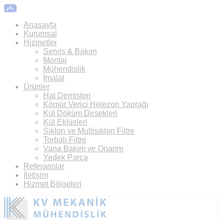
Top
Anasayfa
Kurumsal
Hizmetler
Servis & Bakım
Montaj
Mühendislik
İmalat
Ürünler
Hat Demisteri
Kömür Verici Helezon Yaprağı
Kül Döküm Dirsekleri
Kül Eklüsleri
Siklon ve Multisiklon Filtre
Torbalı Filtre
Vana Bakım ve Onarım
Yedek Parça
Referanslar
İletişim
Hizmet Bölgeleri