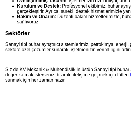
Özelleştirilmiş Tasarım:
İşletmenizin özel ihtiyaçlarına
Kurulum ve Destek:
Profesyonel ekibimiz, buhar ayrıştı
gerçekleştirir. Ayrıca, sürekli destek hizmetlerimizle yan
Bakım ve Onarım:
Düzenli bakım hizmetlerimizle, buhar 
sağlıyoruz.
Sektörler
Sanayi tipi buhar ayrıştırıcı sistemlerimiz, petrokimya, enerji
sektöre özel çözümler sunarak, işletmenizin verimliliğini artır
Siz de KV Mekanik & Mühendislik’in üstün Sanayi tipi buhar ayr
değer katmak isterseniz, bizimle iletişime geçmek için lütfen
sunmak için her zaman hazır.