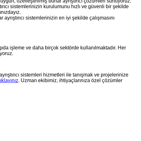
 uygun, özelleştirilmiş buhar ayrıştırıcı çözümleri sunuyoruz.
rıcı sistemlerinizin kurulumunu hızlı ve güvenli bir şekilde
ınızdayız.
ayrıştırıcı sistemlerinizin en iyi şekilde çalışmasını
, gıda işleme ve daha birçok sektörde kullanılmaktadır. Her
ıyoruz.
ıştırıcı sistemleri hizmetleri ile tanışmak ve projelerinize
tıklayınız
. Uzman ekibimiz, ihtiyaçlarınıza özel çözümler