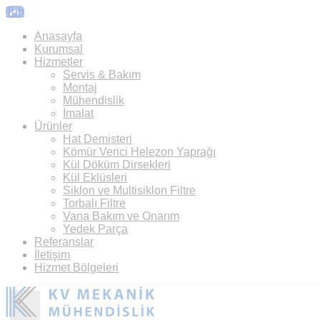
Top
Anasayfa
Kurumsal
Hizmetler
Servis & Bakım
Montaj
Mühendislik
İmalat
Ürünler
Hat Demisteri
Kömür Verici Helezon Yaprağı
Kül Döküm Dirsekleri
Kül Eklüsleri
Siklon ve Multisiklon Filtre
Torbalı Filtre
Vana Bakım ve Onarım
Yedek Parça
Referanslar
İletişim
Hizmet Bölgeleri