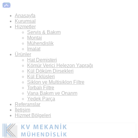
Top
Anasayfa
Kurumsal
Hizmetler
Servis & Bakım
Montaj
Mühendislik
İmalat
Ürünler
Hat Demisteri
Kömür Verici Helezon Yaprağı
Kül Döküm Dirsekleri
Kül Eklüsleri
Siklon ve Multisiklon Filtre
Torbalı Filtre
Vana Bakım ve Onarım
Yedek Parça
Referanslar
İletişim
Hizmet Bölgeleri