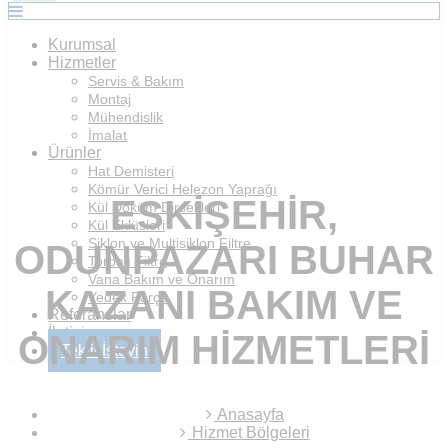
Kurumsal
Hizmetler
Servis & Bakım
Montaj
Mühendislik
İmalat
Ürünler
Hat Demisteri
Kömür Verici Helezon Yaprağı
ESKIŞEHIR,
Kül Döküm Dirsekleri
Kül Eklüsleri
Siklon ve Multisiklon Filtre
ODUNPAZARI BUHAR
Torbalı Filtre
Vana Bakım ve Onarım
KAZANI BAKIM VE
Yedek Parça
Referanslar
İletişim
ONARIM HIZMETLERI
Teklif İsteyin
Anasayfa
Hizmet Bölgeleri