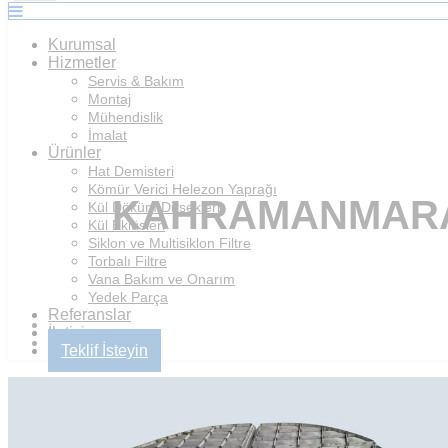
Kurumsal
Hizmetler
Servis & Bakım
Montaj
Mühendislik
İmalat
Ürünler
Hat Demisteri
Kömür Verici Helezon Yaprağı
KAHRAMANMARAŞ
Kül Döküm Dirsekleri
Kül Eklüsleri
Siklon ve Multisiklon Filtre
Torbalı Filtre
Vana Bakım ve Onarım
Yedek Parça
Referanslar
İletişim
Teklif İsteyin