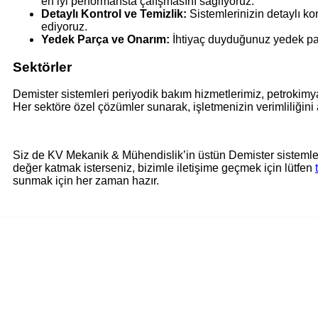
en iyi performansta çalışmasını sağlıyoruz.
Detaylı Kontrol ve Temizlik:
Sistemlerinizin detaylı kon
ediyoruz.
Yedek Parça ve Onarım:
İhtiyaç duyduğunuz yedek parç
Sektörler
Demister sistemleri periyodik bakım hizmetlerimiz, petrokimya
Her sektöre özel çözümler sunarak, işletmenizin verimliliğini a
Siz de KV Mekanik & Mühendislik’in üstün Demister sistemleri
değer katmak isterseniz, bizimle iletişime geçmek için lütfen
sunmak için her zaman hazır.