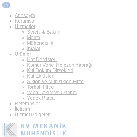
Top
Anasayfa
Kurumsal
Hizmetler
Servis & Bakım
Montaj
Mühendislik
İmalat
Ürünler
Hat Demisteri
Kömür Verici Helezon Yaprağı
Kül Döküm Dirsekleri
Kül Eklüsleri
Siklon ve Multisiklon Filtre
Torbalı Filtre
Vana Bakım ve Onarım
Yedek Parça
Referanslar
İletişim
Hizmet Bölgeleri