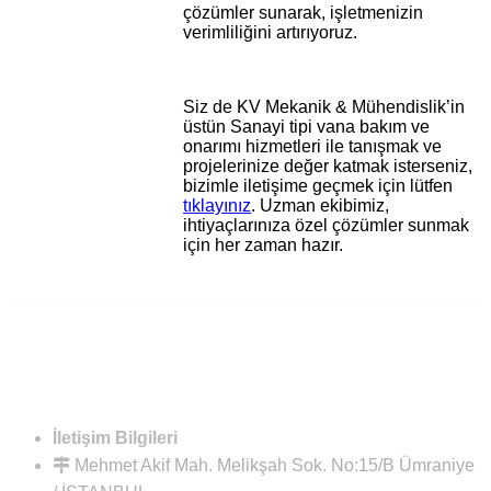
çözümler sunarak, işletmenizin
verimliliğini artırıyoruz.
Siz de KV Mekanik & Mühendislik’in
üstün Sanayi tipi vana bakım ve
onarımı hizmetleri ile tanışmak ve
projelerinize değer katmak isterseniz,
bizimle iletişime geçmek için lütfen
tıklayınız
. Uzman ekibimiz,
ihtiyaçlarınıza özel çözümler sunmak
için her zaman hazır.
İletişim Bilgileri
Mehmet Akif Mah. Melikşah Sok. No:15/B Ümraniye