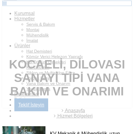
Kurumsal
Hizmetler
Servis & Bakım
Montaj
Mühendislik
İmalat
Ürünler
Hat Demisteri
Kömür Verici Helezon Yaprağı
KOCAELI, DILOVASI
Kül Döküm Dirsekleri
Kül Eklüsleri
Siklon ve Multisiklon Filtre
SANAYI TIPI VANA
Torbalı Filtre
Vana Bakım ve Onarım
BAKIM VE ONARIMI
Yedek Parça
Referanslar
İletişim
Teklif İsteyin
Anasayfa
Hizmet Bölgeleri
KV Mekanik & Mühendislik, uzun