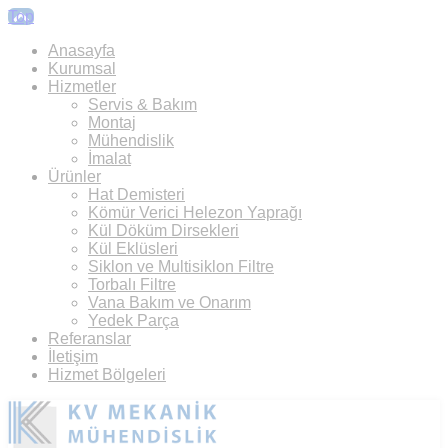
Top
Anasayfa
Kurumsal
Hizmetler
Servis & Bakım
Montaj
Mühendislik
İmalat
Ürünler
Hat Demisteri
Kömür Verici Helezon Yaprağı
Kül Döküm Dirsekleri
Kül Eklüsleri
Siklon ve Multisiklon Filtre
Torbalı Filtre
Vana Bakım ve Onarım
Yedek Parça
Referanslar
İletişim
Hizmet Bölgeleri