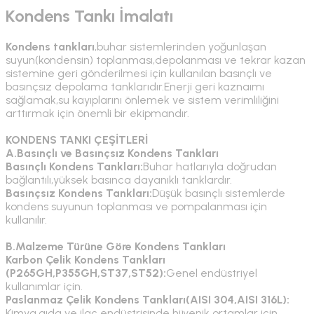
Kondens Tankı İmalatı
Kondens tankları
,buhar sistemlerinden yoğunlaşan
suyun(kondensin) toplanması,depolanması ve tekrar kazan
sistemine geri gönderilmesi için kullanılan basınçlı ve
basınçsız depolama tanklarıdır.Enerji geri kaznaımı
sağlamak,su kayıplarını önlemek ve sistem verimliliğini
arttırmak için önemli bir ekipmandır.
KONDENS TANKI ÇEŞİTLERİ
A.Basınçlı ve Basınçsız Kondens Tankları
Basınçlı Kondens Tankları:
Buhar hatlarıyla doğrudan
bağlantılı,yüksek basınca dayanıklı tanklardır.
Basınçsız Kondens Tankları:
Düşük basınçlı sistemlerde
kondens suyunun toplanması ve pompalanması için
kullanılır.
B.Malzeme Türüne Göre Kondens Tankları
Karbon Çelik Kondens Tankları
(P265GH,P355GH,ST37,ST52):
Genel endüstriyel
kullanımlar için.
Paslanmaz Çelik Kondens Tankları(AISI 304,AISI 316L):
Kimya,gıda ve ilaç endüstrisinde hijyenik ortamlar için.