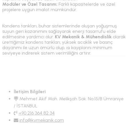
Modüler ve Özel Tasarım:
Farklı kapasitelerde ve özel
projelere uygun imalat mümkündür.
Kondens tankları, buhar sistemlerinde oluşan yoğuşmuş
suyun geri kazanımını sağlayarak enerji tasarrufu elde
edilmesine yardımcı olur.
KV Mekanik & Mühendislik
olarak
ürettiğimiz kondens tankları, yüksek sıcaklık ve basınç
dayanımı ile uzun ömürlü olup, ısı kayıplarını minimum
seviyeye indirerek sistem verimliliğini artırır.
İletişim Bilgileri
Mehmet Akif Mah. Melikşah Sok. No:15/B Ümraniye
/ İSTANBUL
+90 216 364 82 34
info@kvmekanik.com