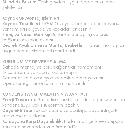
Silindirik Büküm:
Tank gövdesi uygun çapta bükülerek
şekillendirilir.
Kaynak ve Montaj İşlemleri
Kaynak Teknikleri:
TIG,MIG veya submerged arc kaynak
yöntemleri ile gövde ve kapaklar birleştirilir.
Flanş ve Nozul Montajı:
Buhar,kondens girişi ve çıkış
bağlantı noktaları eklenir.
Destek Ayakları veya Montaj Braketleri:
Tankın montajı için
uygun destek sistemleri monte edilir.
KURULUM VE DEVREYE ALMA
Sahada montaj ve boru bağlantıları tamamlanır.
İlk su dolumu ve kaçak testleri yapılır.
Sensörler ve otomasyon sistemleri devreye alınır.
Operatör eğitimi ve bakım talimatı verilir.
KONDENS TANKI İMALATININ AVANTAJI
Enerji Tasarrufu:
Buhar kazanı sistemlerinde geri kazanılan
kondens suyu, yakıt tüketimini azaltır.
Dayanıklı Yapı:
Yüksek basınç ve sıcaklığa dayanıklı çelik
malzemeler kullanılır.
Korozyona Karşı Dayanıklılık:
Paslanmaz çelik veya epoksi
kaplama sayesinde uzun ömürlüdür.