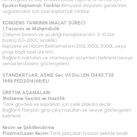
Epoksi Kaplamalı Tanklar:
Kimyasal dayanım gerektiren
uygulamalar için özel kaplamalı tanklar.
KONDENS TANKININ İMALAT SÜRECİ
1.Tasarım ve Mühendislik
Çalışma basıncı ve sıcaklığı hesaplanır(örn. 5-10 bar
basınç,150-200C sıcaklık).
Kapasite ve Hacim Belirleme(örn.500L,1000L,5000L veya
proje bazlı özel üretim).
Bağlantı noktaları ve otomasyon sistemleri belirlenir(seviye
sensörleri,basınç göstergeleri).
STANDARTLAR: ASME Sec VII Div.1,EN 13445,TSE
1448,PED2014/68/EU
ÜRETİM AŞAMALARI
Malzeme Seçimi ve Hazırlık
Tank gövdesi ve kapakları için çelik plakala seçilir.
Bağlantı flanşları giriş-çıkış nozulları ve seviye göstergeleri
belirlenir.
Kesim ve Şekillendirme
Plazma/Lazer Kesim:
Tank parçaları hassas şekilde kesilir.