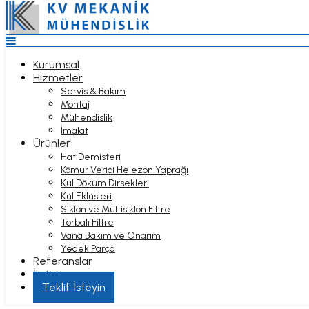
Top
Anasayfa
Kurumsal
Hizmetler
Kurumsal
Servis & Bakım
Hizmetler
Montaj
Servis & Bakım
Mühendislik
Montaj
İmalat
Mühendislik
Ürünler
İmalat
Hat Demisteri
Ürünler
Kömür Verici Helezon Yaprağı
Hat Demisteri
Kül Döküm Dirsekleri
KONDENS TANKI
Kömür Verici Helezon Yaprağı
Kül Eklüsleri
Kül Döküm Dirsekleri
Siklon ve Multisiklon Filtre
Kül Eklüsleri
İMALATI
Torbalı Filtre
Siklon ve Multisiklon Filtre
Vana Bakım ve Onarım
Torbalı Filtre
Yedek Parça
Vana Bakım ve Onarım
Referanslar
Yedek Parça
Anasayfa
İletişim
Referanslar
Hizmetler
Hizmet Bölgeleri
İletişim
İmalat
Teklif İsteyin
Kondens Tankı İmalatı