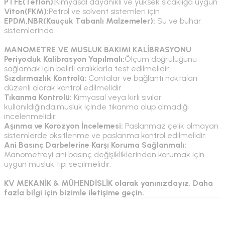
PTFE(Teflon):
Kimyasal dayanıklı ve yüksek sıcaklığa uygun
Viton(FKM):
Petrol ve solvent sistemleri için
EPDM,NBR(Kauçuk Tabanlı Malzemeler):
Su ve buhar
sistemlerinde
MANOMETRE VE MUSLUK BAKIMI KALİBRASYONU
Periyoduk Kalibrasyon Yapılmalı:
Ölçüm doğruluğunu
sağlamak için belirli aralıklarla test edilmelidir.
Sızdırmazlık Kontrolü:
Contalar ve bağlantı noktaları
düzenli olarak kontrol edilmelidir.
Tıkanma Kontrolü:
Kimyasal veya kirli sıvılar
kullanıldığında,musluk içinde tıkanma olup olmadığı
incelenmelidir.
Aşınma ve Korozyon İncelemesi:
Paslanmaz çelik olmayan
sistemlerde oksitlenme ve paslanma kontrol edilmelidir.
Ani Basınç Darbelerine Karşı Koruma Sağlanmalı:
Manometreyi ani basınç değişikliklerinden korumak için
uygun musluk tipi seçilmelidir.
KV MEKANİK & MÜHENDİSLİK olarak yanınızdayız. Daha
fazla bilgi için bizimle iletişime geçin.