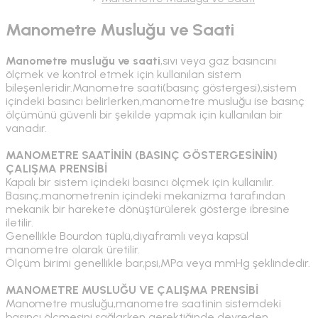
Manometre Musluğu ve Saati
Manometre musluğu ve saati
,sıvı veya gaz basıncını
ölçmek ve kontrol etmek için kullanılan sistem
bileşenleridir.Manometre saati(basınç göstergesi),sistem
içindeki basıncı belirlerken,manometre musluğu ise basınç
ölçümünü güvenli bir şekilde yapmak için kullanılan bir
vanadır.
MANOMETRE SAATİNİN (BASINÇ GÖSTERGESİNİN)
ÇALIŞMA PRENSİBİ
Kapalı bir sistem içindeki basıncı ölçmek için kullanılır.
Basınç,manometrenin içindeki mekanizma tarafından
mekanik bir harekete dönüştürülerek gösterge ibresine
iletilir.
Genellikle Bourdon tüplü,diyaframlı veya kapsül
manometre olarak üretilir.
Ölçüm birimi genellikle bar,psi,MPa veya mmHg şeklindedir.
MANOMETRE MUSLUĞU VE ÇALIŞMA PRENSİBİ
Manometre musluğu,manometre saatinin sistemdeki
basıncı ölçmesini sağlarken gerektiğinde devreden