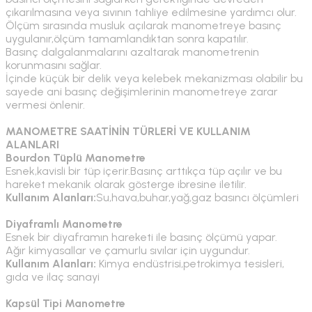
çıkarılmasına veya sıvının tahliye edilmesine yardımcı olur.
Ölçüm sırasında musluk açılarak manometreye basınç
uygulanır,ölçüm tamamlandıktan sonra kapatılır.
Basınç dalgalanmalarını azaltarak manometrenin
korunmasını sağlar.
İçinde küçük bir delik veya kelebek mekanizması olabilir bu
sayede ani basınç değişimlerinin manometreye zarar
vermesi önlenir.
MANOMETRE SAATİNİN TÜRLERİ VE KULLANIM
ALANLARI
Bourdon Tüplü Manometre
Esnek,kavisli bir tüp içerir.Basınç arttıkça tüp açılır ve bu
hareket mekanik olarak gösterge ibresine iletilir.
Kullanım Alanları:
Su,hava,buhar,yağ,gaz basıncı ölçümleri
Diyaframlı Manometre
Esnek bir diyaframın hareketi ile basınç ölçümü yapar.
Ağır kimyasallar ve çamurlu sıvılar için uygundur.
Kullanım Alanları:
Kimya endüstrisi,petrokimya tesisleri,
gıda ve ilaç sanayi
Kapsül Tipi Manometre