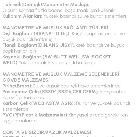
Tahliyeli(Drenajlı)Manometre Musluğu
Ölçüm sonrası fazla basıncı boşaltmak için kullanılır.
Kullanım Alanları:
Yüksek basınçlı su ve buhar sistemleri
MANOMETRE VE MUSLUK BAĞLANTI TÜRLERİ
Dişli Bağlantı (BSP,NPT,G Diş):
Küçük çaplı sistemler ve
düşük basınçlı hatlar için
Flanşlı Bağlantı(DIN,ANSI,JIS):
Yüksek basınçlı ve büyük
çaplı hatlar için
Kaynaklı Bağlantı(BW-BUTT WELL,SW-SOCKET
WELD):
Yüksek sıcaklık ve basınçlı hatlarda
MANOMETRE VE MUSLUK MALZEME SEÇENEKLERİ
GÖVDE MALZEMESİ
Pirinç(Brass):
Su ve düşük basınçlı hava sistemlerinde
Paslanmaz Çelik(SS304,SS316,CF8,CF8M):
Kimyasal ve
korozif ortamlarda
Karbon Çelik(WCB,ASTM A216):
Buhar ve yüksek basınçlı
sistemlerde
PVC/PP(Plastik Malzemeler):
Kimyasal direnç gerektiren
uygulamalarda
CONTA VE SIZDIRMAZLIK MALZEMESİ