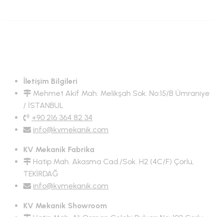
İletişim Bilgileri
Mehmet Akif Mah. Melikşah Sok. No:15/B Ümraniye
/ İSTANBUL
+90 216 364 82 34
info@kvmekanik.com
KV Mekanik Fabrika
Hatip Mah. Akasma Cad./Sok. H2 (4C/F) Çorlu,
TEKİRDAĞ
info@kvmekanik.com
KV Mekanik Showroom